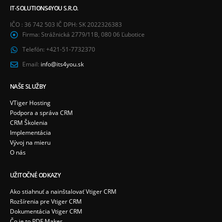
IT-SOLUTIONS4YOU S.R.O.
IČO : 36 742 503 IČ DPH: SK 2022326383
Firma:
Strážnická 2779/11B, 080 06 Ľubotice
Telefón:
+421-51-7732370
Email:
info@its4you.sk
NAŠE SLUŽBY
VTiger Hosting
Podpora a správa CRM
CRM Školenia
Implementácia
Vývoj na mieru
O nás
UŽITOČNÉ ODKAZY
Ako stiahnuť a nainštalovať Vtiger CRM
Rozšírenia pre Vtiger CRM
Dokumentácia Vtiger CRM
Čo je to PDF Maker