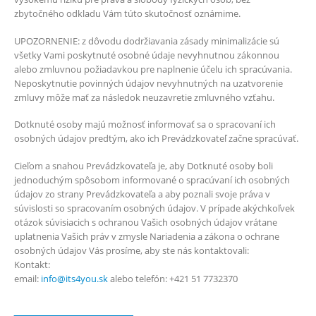
zbytočného odkladu Vám túto skutočnosť oznámime.
UPOZORNENIE: z dôvodu dodržiavania zásady minimalizácie sú
všetky Vami poskytnuté osobné údaje nevyhnutnou zákonnou
alebo zmluvnou požiadavkou pre naplnenie účelu ich spracúvania.
Neposkytnutie povinných údajov nevyhnutných na uzatvorenie
zmluvy môže mať za následok neuzavretie zmluvného vzťahu.
Dotknuté osoby majú možnosť informovať sa o spracovaní ich
osobných údajov predtým, ako ich Prevádzkovateľ začne spracúvať.
Cieľom a snahou Prevádzkovateľa je, aby Dotknuté osoby boli
jednoduchým spôsobom informované o spracúvaní ich osobných
údajov zo strany Prevádzkovateľa a aby poznali svoje práva v
súvislosti so spracovaním osobných údajov. V prípade akýchkoľvek
otázok súvisiacich s ochranou Vašich osobných údajov vrátane
uplatnenia Vašich práv v zmysle Nariadenia a zákona o ochrane
osobných údajov Vás prosíme, aby ste nás kontaktovali:
Kontakt:
email:
info@its4you.sk
alebo telefón: +421 51 7732370