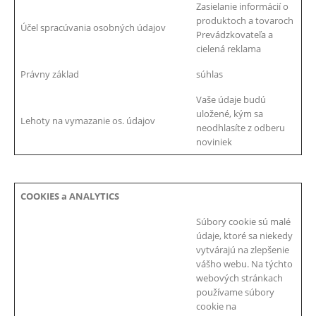
Zasielanie informácií o
produktoch a tovaroch
Účel spracúvania osobných údajov
Prevádzkovateľa a
cielená reklama
Právny základ
súhlas
Vaše údaje budú
uložené, kým sa
Lehoty na vymazanie os. údajov
neodhlasíte z odberu
noviniek
COOKIES a ANALYTICS
Súbory cookie sú malé
údaje, ktoré sa niekedy
vytvárajú na zlepšenie
vášho webu. Na týchto
webových stránkach
používame súbory
cookie na