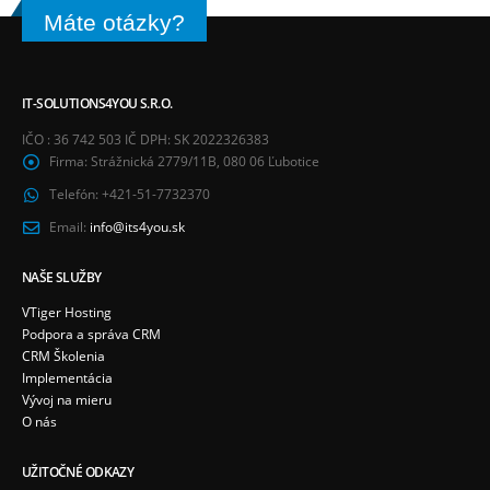
Máte otázky?
IT-SOLUTIONS4YOU S.R.O.
IČO : 36 742 503 IČ DPH: SK 2022326383
Firma:
Strážnická 2779/11B, 080 06 Ľubotice
Telefón:
+421-51-7732370
Email:
info@its4you.sk
NAŠE SLUŽBY
VTiger Hosting
Podpora a správa CRM
CRM Školenia
Implementácia
Vývoj na mieru
O nás
UŽITOČNÉ ODKAZY