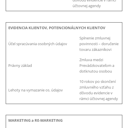
dôvodu evidencie v rámci
účtovnej agendy
EVIDENCIA KLIENTOV, POTENCIONÁLNYCH KLIENTOV
Splnenie zmluvnej
Účel spracúvania osobných údajov
povinnosti – doručenie
tovaru zákazníkovi
Zmluva medzi
Právny základ
Prevádzkovateľom a
dotknutou osobou
10 rokov po skončení
zmluvného vzťahu z
Lehoty na vymazanie os. údajov
dôvodu evidencie v
rámci účtovnej agendy
MARKETING a RE-MARKETING