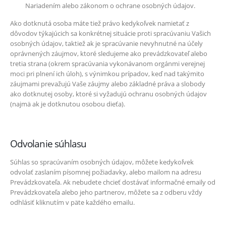
Nariadením alebo zákonom o ochrane osobných údajov.
Ako dotknutá osoba máte tiež právo kedykoľvek namietať z
dôvodov týkajúcich sa konkrétnej situácie proti spracúvaniu Vašich
osobných údajov, taktiež ak je spracúvanie nevyhnutné na účely
oprávnených záujmov, ktoré sledujeme ako prevádzkovateľ alebo
tretia strana (okrem spracúvania vykonávanom orgánmi verejnej
moci pri plnení ich úloh), s výnimkou prípadov, keď nad takýmito
záujmami prevažujú Vaše záujmy alebo základné práva a slobody
ako dotknutej osoby, ktoré si vyžadujú ochranu osobných údajov
(najmä ak je dotknutou osobou dieťa).
Odvolanie súhlasu
Súhlas so spracúvaním osobných údajov, môžete kedykoľvek
odvolať zaslaním písomnej požiadavky, alebo mailom na adresu
Prevádzkovateľa. Ak nebudete chcieť dostávať informačné emaily od
Prevádzkovateľa alebo jeho partnerov, môžete sa z odberu vždy
odhlásiť kliknutím v päte každého emailu.