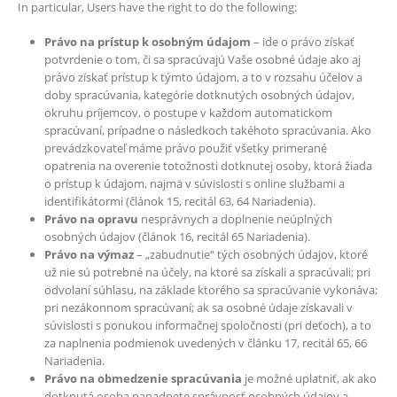
In particular, Users have the right to do the following:
Právo na prístup k osobným údajom
– ide o právo získať
potvrdenie o tom, či sa spracúvajú Vaše osobné údaje ako aj
právo získať prístup k týmto údajom, a to v rozsahu účelov a
doby spracúvania, kategórie dotknutých osobných údajov,
okruhu príjemcov, o postupe v každom automatickom
spracúvaní, prípadne o následkoch takéhoto spracúvania. Ako
prevádzkovateľ máme právo použiť všetky primerané
opatrenia na overenie totožnosti dotknutej osoby, ktorá žiada
o prístup k údajom, najmä v súvislosti s online službami a
identifikátormi (článok 15, recitál 63, 64 Nariadenia).
Právo na opravu
nesprávnych a doplnenie neúplných
osobných údajov (článok 16, recitál 65 Nariadenia).
Právo na výmaz
– „zabudnutie“ tých osobných údajov, ktoré
už nie sú potrebné na účely, na ktoré sa získali a spracúvali; pri
odvolaní súhlasu, na základe ktorého sa spracúvanie vykonáva;
pri nezákonnom spracúvaní; ak sa osobné údaje získavali v
súvislosti s ponukou informačnej spoločnosti (pri deťoch), a to
za naplnenia podmienok uvedených v článku 17, recitál 65, 66
Nariadenia.
Právo na obmedzenie spracúvania
je možné uplatniť, ak ako
dotknutá osoba napadnete správnosť osobných údajov a