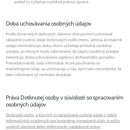
pokiaľ to vyžaduje osobitná právna úprava.
Doba uchovávania osobných údajov
Podľa slovenských daňových zákonov sme povinní uchovávať
základné osobné údaje Dotknutých osôb (meno, adresa, kontaktné
údaje) minimálne po dobu, ktorú vyžaduje príslušný osobitný
predpis, po ktorých budú odstránené. Ak takýto osobitný predpis
neexistuje, doba uchovávania vyplýva z archivačného poriadku
Prevádzkovateľa. Vaše informácie, ktoré používame na
marketingové účely, sa uchovávajú u nás, kým nám neoznámite, že
tieto informácie už nechcete dostávať.
Práva Dotknutej osoby v súvislosti so spracovaním
osobných údajov
Dotknuté osoby, o ktorých sú spracúvané osobné údaje v našich
informačných systémoch pre konkrétne vymedzené účely si môžu
uplatniť písomne alebo elektronicky nasledovné práva: