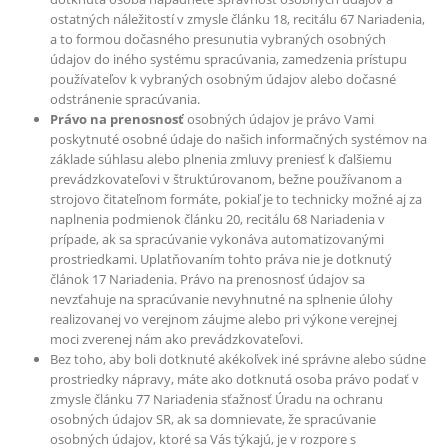
ostatných náležitostí v zmysle článku 18, recitálu 67 Nariadenia,
a to formou dočasného presunutia vybraných osobných
údajov do iného systému spracúvania, zamedzenia prístupu
používateľov k vybraných osobným údajov alebo dočasné
odstránenie spracúvania.
Právo na prenosnosť
osobných údajov je právo Vami
poskytnuté osobné údaje do našich informačných systémov na
základe súhlasu alebo plnenia zmluvy preniesť k ďalšiemu
prevádzkovateľovi v štruktúrovanom, bežne používanom a
strojovo čitateľnom formáte, pokiaľ je to technicky možné aj za
naplnenia podmienok článku 20, recitálu 68 Nariadenia v
prípade, ak sa spracúvanie vykonáva automatizovanými
prostriedkami. Uplatňovaním tohto práva nie je dotknutý
článok 17 Nariadenia. Právo na prenosnosť údajov sa
nevzťahuje na spracúvanie nevyhnutné na splnenie úlohy
realizovanej vo verejnom záujme alebo pri výkone verejnej
moci zverenej nám ako prevádzkovateľovi.
Bez toho, aby boli dotknuté akékoľvek iné správne alebo súdne
prostriedky nápravy, máte ako dotknutá osoba právo podať v
zmysle článku 77 Nariadenia sťažnosť Úradu na ochranu
osobných údajov SR, ak sa domnievate, že spracúvanie
osobných údajov, ktoré sa Vás týkajú, je v rozpore s