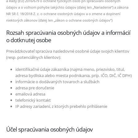
a Rady (EÚ) 2016/679 o ochrane fyzických osôb pri spracúvaní osobných
údajov a o voľnom pohybe takýchto údajov (ďalej len „Nariadenie“) a zákona
NR SR č. 18/2018 Z. z. o ochrane osobných údajov a o zmene a doplnení
niektorých zákonov (ďalej len „zákon o ochrane osobných údajov“)
Rozsah spracúvania osobných údajov a informácií
o dotknutej osobe
Prevádzkovateľ spracúva nasledovné osobné údaje svojich klientov
(resp. potenciálnych klientov):
identifikačné údaje zákazníka (najmä meno, priezvisko, titul,
adresa bydliska alebo miesta podnikania, príp. IČO, DIČ, IČ DPH)
informácie o dodávaných tovaroch a službách
adresa pre doručenie
emailová adresa
telefonický kontakt
IP adresy zariadení, z ktorých prebehlo prihlásenie
Účel spracúvania osobných údajov