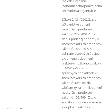
majetku, vedenie
jednoduchého/podvojného
účtovníctva organizácie
Zákon č. 431/2002 Z. z. o
účtovníctve v znení
neskorších predpisov,
zákon č. 222/2004 Z. z. o
dani z pridanej hodnoty v
znení neskorších predpisov,
zákon č. 18/2018 Z. z. o
ochrane osobných údajov
a o zmene a doplnení
niektorých zákonov, zákon
č. 145/1995 Z. z. o
správnych poplatkoch v
znení neskorších predpisov,
zákon č. 40/1964 Zb.
Občiansky zákonník v znení
neskorších predpisov,
zákon č. 152/1994 Z. z. o
sociálnom fonde a o zmene
a doplnení zákona č.