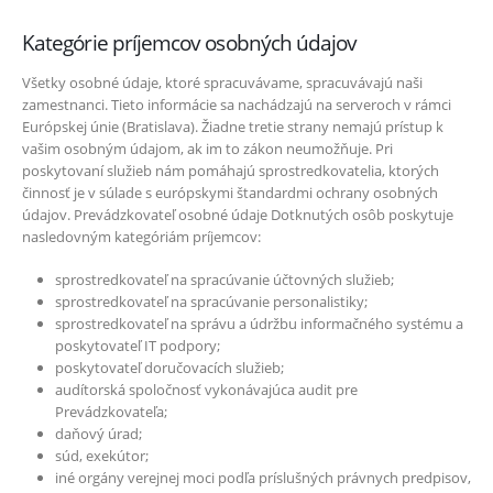
Kategórie príjemcov osobných údajov
Všetky osobné údaje, ktoré spracuvávame, spracuvávajú naši
zamestnanci. Tieto informácie sa nachádzajú na serveroch v rámci
Európskej únie (Bratislava). Žiadne tretie strany nemajú prístup k
vašim osobným údajom, ak im to zákon neumožňuje. Pri
poskytovaní služieb nám pomáhajú sprostredkovatelia, ktorých
činnosť je v súlade s európskymi štandardmi ochrany osobných
údajov. Prevádzkovateľ osobné údaje Dotknutých osôb poskytuje
nasledovným kategóriám príjemcov:
sprostredkovateľ na spracúvanie účtovných služieb;
sprostredkovateľ na spracúvanie personalistiky;
sprostredkovateľ na správu a údržbu informačného systému a
poskytovateľ IT podpory;
poskytovateľ doručovacích služieb;
audítorská spoločnosť vykonávajúca audit pre
Prevádzkovateľa;
daňový úrad;
súd, exekútor;
iné orgány verejnej moci podľa príslušných právnych predpisov,