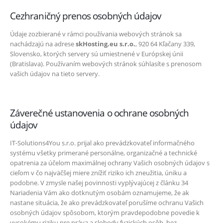
Cezhraničný prenos osobných údajov
Údaje zozbierané v rámci používania webových stránok sa
nachádzajú na adrese
skHosting.eu s.r.o.
, 920 64 Kľačany 339,
Slovensko, ktorých servery sú umiestnené v Európskej únii
(Bratislava). Používaním webových stránok súhlasíte s prenosom
vašich údajov na tieto servery.
Záverečné ustanovenia o ochrane osobných
údajov
IT-Solutions4You s.r.o. prijal ako prevádzkovateľ informačného
systému všetky primerané personálne, organizačné a technické
opatrenia za účelom maximálnej ochrany Vašich osobných údajov s
cieľom v čo najväčšej miere znížiť riziko ich zneužitia, úniku a
podobne. V zmysle našej povinnosti vyplývajúcej z článku 34
Nariadenia Vám ako dotknutým osobám oznamujeme, že ak
nastane situácia, že ako prevádzkovateľ porušíme ochranu Vašich
osobných údajov spôsobom, ktorým pravdepodobne povedie k
vysokému riziku pre práva a slobody fyzických osôb, bez