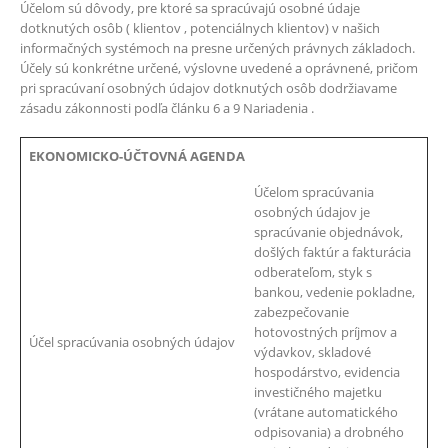
Účelom sú dôvody, pre ktoré sa spracúvajú osobné údaje
dotknutých osôb ( klientov , potenciálnych klientov) v našich
informačných systémoch na presne určených právnych základoch.
Účely sú konkrétne určené, výslovne uvedené a oprávnené, pričom
pri spracúvaní osobných údajov dotknutých osôb dodržiavame
zásadu zákonnosti podľa článku 6 a 9 Nariadenia .
EKONOMICKO-ÚČTOVNÁ AGENDA
Účelom spracúvania
osobných údajov je
spracúvanie objednávok,
došlých faktúr a fakturácia
odberateľom, styk s
bankou, vedenie pokladne,
zabezpečovanie
hotovostných príjmov a
Účel spracúvania osobných údajov
výdavkov, skladové
hospodárstvo, evidencia
investičného majetku
(vrátane automatického
odpisovania) a drobného