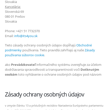
Slovakia
Kancelária:
Slovenská 69
080 01 Prešov
Slovakia
Phone: +421 51 7732370
Email:
info@its4you.sk
Tieto zásady ochrany osobných údajov dopĺňajú
Obchodné
podmienky
používania. Tieto pravidlá zahŕňajú aj naše
Zásady
používania súborov cookie
.
ako
Prevádzkovateľ
informačného systému zverejňuje za účelom
dodržiavania spravodlivosti a transparentnosti voči
Dotknutým
osobám
toto vyhlásenie o ochrane osobných údajov pod názvom
Zásady ochrany osobných údajov
v zmysle článku 13 a príslušných recitálov Nariadenia Európskeho parlamentu