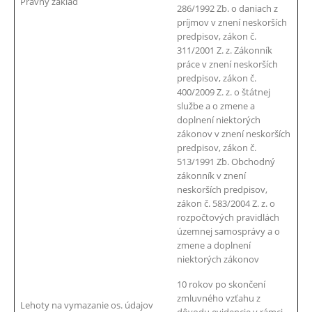
Právny základ
286/1992 Zb. o daniach z
príjmov v znení neskorších
predpisov, zákon č.
311/2001 Z. z. Zákonník
práce v znení neskorších
predpisov, zákon č.
400/2009 Z. z. o štátnej
službe a o zmene a
doplnení niektorých
zákonov v znení neskorších
predpisov, zákon č.
513/1991 Zb. Obchodný
zákonník v znení
neskorších predpisov,
zákon č. 583/2004 Z. z. o
rozpočtových pravidlách
územnej samosprávy a o
zmene a doplnení
niektorých zákonov
10 rokov po skončení
zmluvného vzťahu z
Lehoty na vymazanie os. údajov