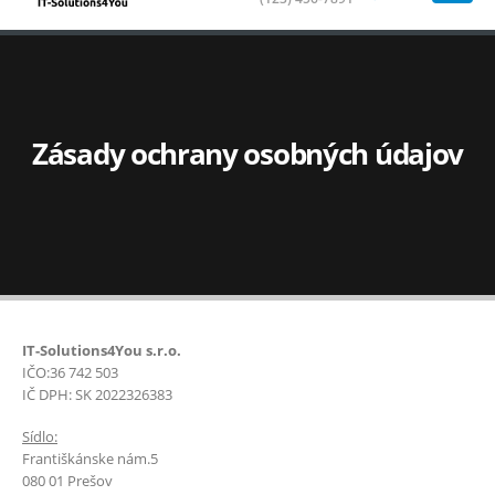
Zásady ochrany osobných údajov
IT-Solutions4You s.r.o.
IČO:36 742 503
IČ DPH: SK 2022326383
Sídlo:
Františkánske nám.5
080 01 Prešov