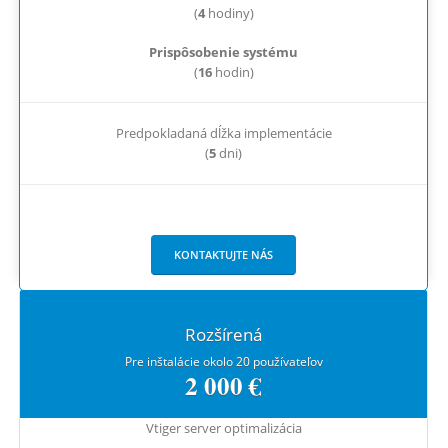
(
4
hodiny)
Prispôsobenie systému
(
16
hodin)
Predpokladaná dĺžka implementácie
(
5
dni)
KONTAKTUJTE NÁS
Rozšírená
Pre inštalácie okolo 20 používateľov
2 000 €
Vtiger server optimalizácia