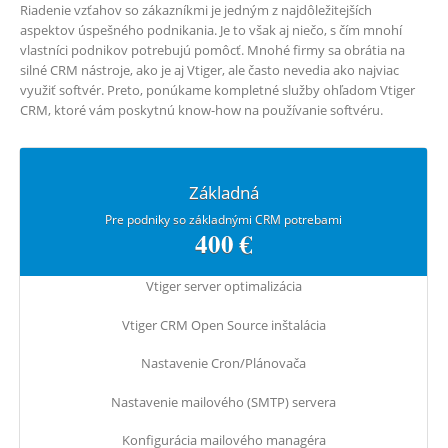
Riadenie vzťahov so zákazníkmi je jedným z najdôležitejších
aspektov úspešného podnikania. Je to však aj niečo, s čím mnohí
vlastníci podnikov potrebujú pomôcť. Mnohé firmy sa obrátia na
silné CRM nástroje, ako je aj Vtiger, ale často nevedia ako najviac
využiť softvér. Preto, ponúkame kompletné služby ohľadom Vtiger
CRM, ktoré vám poskytnú know-how na používanie softvéru.
Základná
Pre podniky so základnými CRM potrebami
400 €
Vtiger server optimalizácia
Vtiger CRM Open Source inštalácia
Nastavenie Cron/Plánovača
Nastavenie mailového (SMTP) servera
Konfigurácia mailového managéra