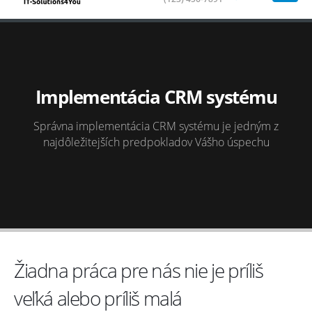
Implementácia CRM systému
Správna implementácia CRM systému je jedným z
najdôležitejších predpokladov Vášho úspechu
Žiadna práca pre nás nie je príliš
veľká alebo príliš malá