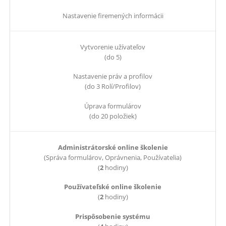
Nastavenie firemených informácii
Vytvorenie užívateľov
(do 5)
Nastavenie práv a profilov
(do 3 Rolí/Profilov)
Úprava formulárov
(do 20 položiek)
Administrátorské online školenie
(Správa formulárov, Oprávnenia, Používatelia)
(
2
hodiny)
Používateľské online školenie
(
2
hodiny)
Prispôsobenie systému