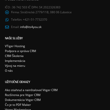
IČO : 36 742 503 IČ DPH: SK 2022326383
Firma:
Strážnická 2779/11B, 080 06 Ľubotice
Telefón:
+421-51-7732370
Email:
info@its4you.sk
NAŠE SLUŽBY
VTiger Hosting
Podpora a správa CRM
CRM Školenia
Implementácia
Vývoj na mieru
O nás
UŽITOČNÉ ODKAZY
Ako stiahnuť a nainštalovať Vtiger CRM
Rozšírenia pre Vtiger CRM
Dokumentácia Vtiger CRM
Čo je to PDF Maker
Vtiger Marketplace