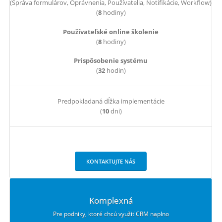
(Správa formulárov, Oprávnenia, Používatelia, Notifikácie, Workflow)
(
8
hodiny)
Používateľské online školenie
(
8
hodiny)
Prispôsobenie systému
(
32
hodin)
Predpokladaná dĺžka implementácie
(
10
dni)
KONTAKTUJTE NÁS
Komplexná
Pre podniky, ktoré chcú využiť CRM naplno