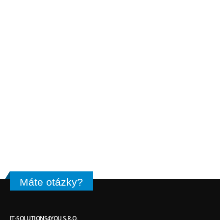
Chcete ušetriť náklady
pri
implementácii CRM systému ?
Využite jeden z naších hostingových
programov
U nás Vám odpadávajú poplatky za
optimalizáciu servera ako aj CRM
inštaláciu
Vyskúšajte náš
vtiger CRM Hosting
!
Máte otázky?
IT-SOLUTIONS4YOU S.R.O.