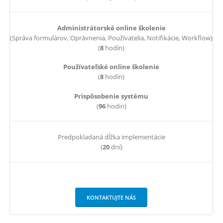
Administrátorské online školenie
(Správa formulárov, Oprávnenia, Používatelia, Notifikácie, Workflow)
(
8
hodín)
Používateľské online školenie
(
8
hodín)
Prispôsobenie systému
(
96
hodin)
Predpokladaná dĺžka implementácie
(
20
dní)
KONTAKTUJTE NÁS