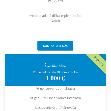
(
4
hodiny)
Predpokladaná dĺžka implementácie
(
2
dni)
KONTAKTUJTE NÁS
Popular
Štandardná
Pre inštalácie do 10 používateľov
1 000 €
Vtiger server optimalizácia
Vtiger CRM Open Source inštalácia
Nastavenie Cron/Plánovača