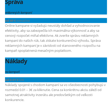
Správa
reklamných kampaní
od 49 €
mesačne
Online kampane si vyžadujú neustály dohľad a vyhodnocovanie
efektivity, aby sa zabezpečila ich maximálna výkonnosť a aby sa
cenový rozpočet míňal efektívne. Ak zveríte správu reklamných
kampaní do našich rúk, tak získate konkurenčnú výhodu. Správa
reklamných kampaní je v závislosti od stanoveného rozpočtu na
kampaň spoplatnená mesačným poplatkom.
Náklady
na kampaň
od 0.01 €
klik
Náklady spojené s chodom kampaní sa vo všeobecnosti pohybujú v
rozmedzí 0.01 – 3€ za kliknutie. Cena za konkrétnu akciu záleží od
samotnej atraktivity inzerátu ale predovšetkým od veľkosti
konkurencie.