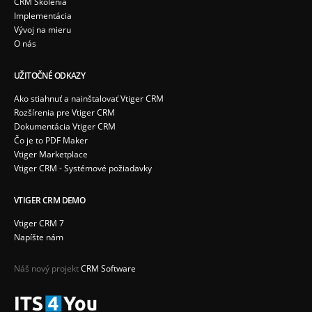
CRM Školenia
Implementácia
Vývoj na mieru
O nás
UŽITOČNÉ ODKAZY
Ako stiahnuť a nainštalovať Vtiger CRM
Rozšírenia pre Vtiger CRM
Dokumentácia Vtiger CRM
Čo je to PDF Maker
Vtiger Marketplace
Vtiger CRM - Systémové požiadavky
VTIGER CRM DEMO
Vtiger CRM 7
Napíšte nám
Náš nový projekt
CRM Software