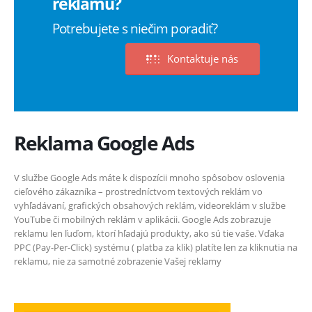
reklamu?
Potrebujete s niečim poradiť?
Kontaktuje nás
Reklama Google Ads
V službe Google Ads máte k dispozícii mnoho spôsobov oslovenia
cieľového zákazníka – prostredníctvom textových reklám vo
vyhľadávaní, grafických obsahových reklám, videoreklám v službe
YouTube či mobilných reklám v aplikácii. Google Ads zobrazuje
reklamu len ľuďom, ktorí hľadajú produkty, ako sú tie vaše. Vďaka
PPC (Pay-Per-Click) systému ( platba za klik) platíte len za kliknutia na
reklamu, nie za samotné zobrazenie Vašej reklamy