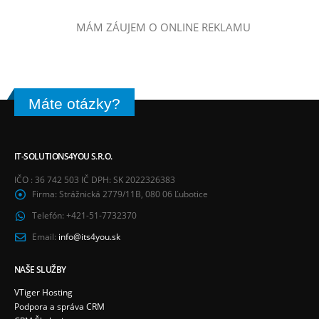
MÁM ZÁUJEM O ONLINE REKLAMU
Máte otázky?
IT-SOLUTIONS4YOU S.R.O.
IČO : 36 742 503 IČ DPH: SK 2022326383
Firma:
Strážnická 2779/11B, 080 06 Ľubotice
Telefón:
+421-51-7732370
Email:
info@its4you.sk
NAŠE SLUŽBY
VTiger Hosting
Podpora a správa CRM