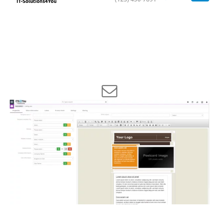
EMAIL Maker extension
pre Vtiger CRM
Pomocou „EMAIL Maker“ rozšírenia pre Vtiger CRM môžete