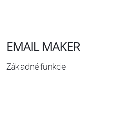
vytvoriť emailové šablóny s preddefinovanými informáciami a
poslať ich zo všetkých modulov. K dispozícii sú všetky polia
zdrojového modulu, súvisiace moduly, informácie príjemcu,
informácie o spoločnosti a iné
EMAIL MAKER
Základné funkcie