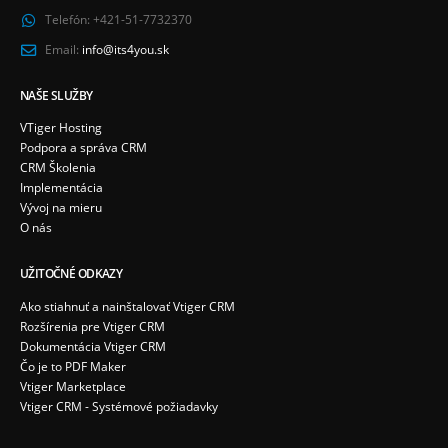
Telefón:
+421-51-7732370
Email:
info@its4you.sk
NAŠE SLUŽBY
VTiger Hosting
Podpora a správa CRM
CRM Školenia
Implementácia
Vývoj na mieru
O nás
UŽITOČNÉ ODKAZY
Ako stiahnuť a nainštalovať Vtiger CRM
Rozšírenia pre Vtiger CRM
Dokumentácia Vtiger CRM
Čo je to PDF Maker
Vtiger Marketplace
Vtiger CRM - Systémové požiadavky