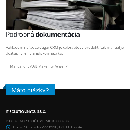
Podrobná
dokumentácia
Vzhľadom na to, že vtiger CRM je celosvetový produkt, tak manuál je
dostupný len v anglickom jazyku.
Manual of EMAIL Maker for Vtiger 7
Máte otázky?
IT-SOLUTIONS4YOU S.R.O.
IČO : 36 742 503 IČ DPH: SK 2022326383
Firma:
Strážnická 2779/11B, 080 06 Ľubotice