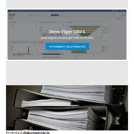
Demo Vtiger CRM 6
pred kúpou si otestujte naše rozšírenia
VYTVORENÉ IT-SOLUTIONS4YOU
Podrobná
dokumentácia