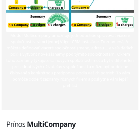
Modul Multicompany umožňuje jednoduchšie spravovať viaceré
spoločnosti v rámci jednej Vtiger CRM inštalácie. To znamená, že
môžete definovať viaceré spoločnosti (meno, adresu … a veľa ďalších
polí) a vytvoriť nové záznamy pod týmito spoločnosťami. Okrem
toho záznamy týkajúce sa nových spoločností môžu byť viditeľné len
pre jednotlivých užívateľov v spoločnosti a môžu byť oddelene
číslované s konkrétnou predponou podľa Vašich potrieb. To vám
pomôže oddeliť záznamy rôznych firiem a poskytne Vám lepší
prehľad
Prínos
MultiCompany