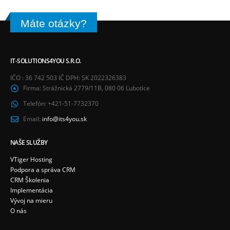
Máte otázky?
IT-SOLUTIONS4YOU S.R.O.
IČO : 36 742 503 IČ DPH: SK 2022326383
Firma:
Strážnická 2779/11B, 080 06 Ľubotice
Telefón:
+421-51-7732370
Email:
info@its4you.sk
NAŠE SLUŽBY
VTiger Hosting
Podpora a správa CRM
CRM Školenia
Implementácia
Vývoj na mieru
O nás