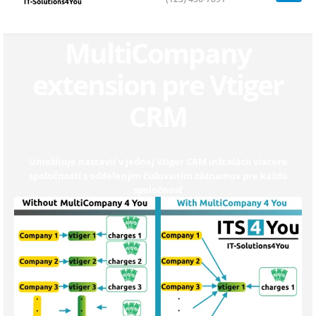
MultiCompany
extension pre Vtiger
CRM
Umožňuje nastaviť v jednej Vtiger CRM inštalácii viacero
spoločností s oddeleným číslovaním záznamov pre každú
spoločnosť