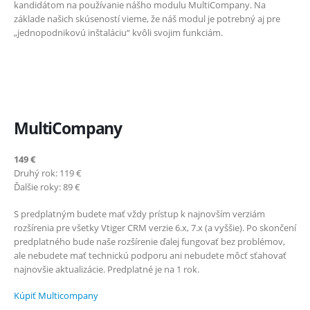
kandidátom na používanie nášho modulu MultiCompany. Na
základe našich skúseností vieme, že náš modul je potrebný aj pre
„jednopodnikovú inštaláciu“ kvôli svojim funkciám.
Cenník
MultiCompany
149 €
Druhý rok: 119 €
Ďalšie roky: 89 €
S predplatným budete mať vždy prístup k najnovším verziám
rozšírenia pre všetky Vtiger CRM verzie 6.x, 7.x (a vyššie). Po skončení
predplatného bude naše rozšírenie ďalej fungovať bez problémov,
ale nebudete mať technickú podporu ani nebudete môcť sťahovať
najnovšie aktualizácie. Predplatné je na 1 rok.
Kúpiť Multicompany