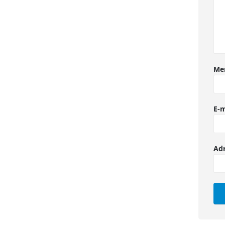
Me
E-m
Ad