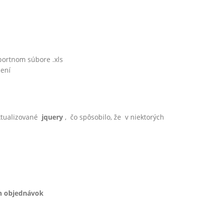
ortnom súbore .xls
pení
ktualizované
jquery
, čo spôsobilo, že v niektorých
h objednávok