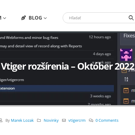
M
BLOG
Vtiger rozšírenia – Október 2022
By
Marek Lozak
Novinky
vtigercrm
0 Comments