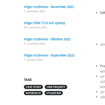
Vtiger rozšírenia – November 2022
Vtiger ro
7. decembra 2022
4. augusta
Zá
Vtiger CRM 7.5.0. bol vydaný
Vtiger ro
28. novembra 2022
11. júla 2
Vtiger rozšírenia – Október 2022
Vtiger r
3. novembra 2022
8. júna 20
opr
Vtiger rozšírenia – September 2022
Vtiger ro
7. októbra 2022
5. mája 20
Pr
vyž
vy
TAGS
sp
po
CASE STUDY
CRM PROJEKTY
vyr
REFERENCIE
VTIGERCRM
výb