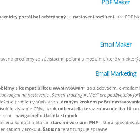
PDF Maker
zšírenia – Júl 2022
Vtiger rozšírenia – Február 2022
 2022
9. marca 2022
kaznícky portál bol odstránený
z
nastavení rozšírení
pre PDF Mak
zšírenia – Jún 2022
Vtiger rozšírenia – Január 2022
022
7. februára 2022
Email Maker
ozšírenia – Máj 2022
Vtiger rozšírenia – December 202
22
6. januára 2022
avené problémy so súvisiacimi poľami a modulmi, ktoré v niektorý
Email Marketing
zšírenia – Apríl 2022
Vtiger rozšírenia – November 202
22
7. decembra 2021
oblémy s kompatibilitou WAMP/XAMPP
so sledovacími e-mailami
adovanými na nastavenie „$email_tracting = ‚Nie‘;“
pre používateľov f
riešené problémy súvisiace s
druhým krokom počas nastavovani
ôsobilo zlyhanie CRM,
krok odberatelia teraz zobrazuje iba 10 z
mocou
navigačného tlačidla stránok
iešená kompatibilita so
staršími verziami PHP
, ktorá spôsobovala
er šablón v kroku
3. Šablóna
teraz funguje správne