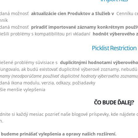
idaná možnosť
aktualizácie cien Produktov a Služieb v
Cenníku cez
nník
idaná možnosť
priradiť importované záznamy konkrétnym použí
iešili problémy s kompatibilitou pri vkladaní
hodnôt výberového z
Picklist Restriction
riešené problémy súvisiace s
duplicitnými hodnotami výberovéh
ungovalo, ak budú existovať duplicitné výberové zoznamy, nebudú 
namy (neodporúčame používať duplicitné hodnoty výberového zoznamu
daná ikona modulu, verzia, odkazy, požiadavky
šie menšie vylepšenia
ČO BUDE ĎALEJ?
nite si každý mesiac pozrieť naše blogové príspevky, kde nájdete 
h.
 budeme prinášať vylepšenia a opravy našich rozšírení.