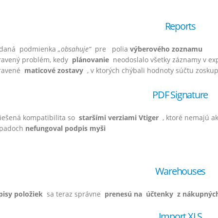
Reports
idaná podmienka
„obsahuje“
pre
polia
výberového zoznamu
ravený problém, kedy
plánovanie
neodoslalo všetky záznamy v exp
ravené
maticové zostavy
, v ktorých chýbali hodnoty súčtu zosku
PDF Signature
iešená kompatibilita so
staršími verziami Vtiger
, ktoré nemajú a
ípadoch
nefungoval podpis myši
Warehouses
pisy položiek
sa teraz správne
prenesú na
účtenky
z nákupnýc
Import XLS