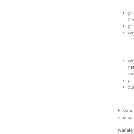
pr
Ce
pr
vyr
vy
nef
zoz
pri
ďal
Nezabud
službác
Naďalej