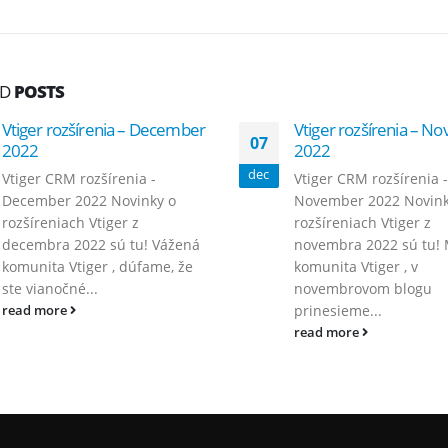
ED
POSTS
Vtiger rozšírenia – December
Vtiger rozšírenia – 
07
2022
2022
dec
Vtiger CRM rozšírenia -
Vtiger CRM rozšírenia -
December 2022 Novinky o
November 2022 Novink
rozšíreniach Vtiger z
rozšíreniach Vtiger z
decembra 2022 sú tu! Vážená
novembra 2022 sú tu! 
komunita Vtiger , dúfame, že
komunita Vtiger , v
ste vianočné...
novembrovom blogu
prinesieme...
read more
read more