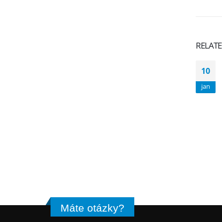
RELAT
10
jan
Máte otázky?