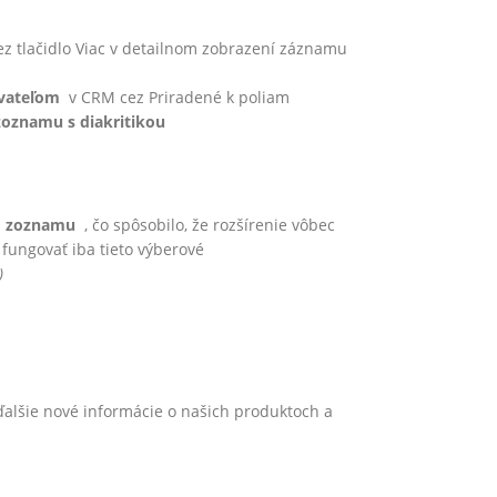
 tlačidlo Viac v detailnom zobrazení záznamu
vateľom
v CRM cez Priradené k poliam
oznamu s diakritikou
o zoznamu
, čo spôsobilo, že rozšírenie vôbec
fungovať iba tieto výberové
)
ďalšie nové informácie o našich produktoch a