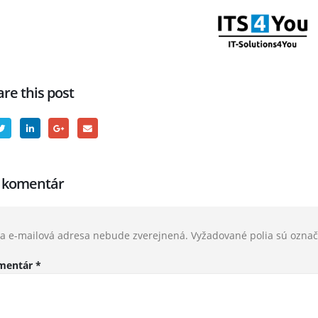
re this post
j komentár
a e-mailová adresa nebude zverejnená.
Vyžadované polia sú ozna
mentár
*