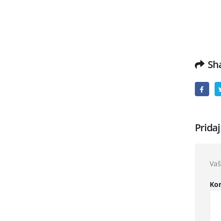
Sha
Prida
Vaš
Ko