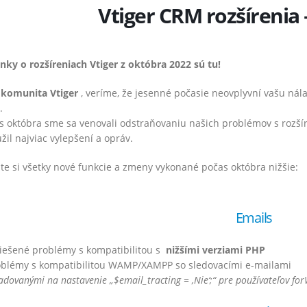
Vtiger CRM rozšírenia
nky o rozšíreniach Vtiger z októbra 2022 sú tu!
 komunita Vtiger
, veríme, že jesenné počasie neovplyvní vašu nál
.
s októbra sme sa venovali odstraňovaniu našich problémov s rozšír
žil najviac vylepšení a opráv.
ite si všetky nové funkcie a zmeny vykonané počas októbra nižšie:
Emails
iešené problémy s kompatibilitou s
nižšími verziami PHP
oblémy s kompatibilitou WAMP/XAMPP so sledovacími e-mailami
ozšírenia – August 2022
Vtiger rozšírenia – Marec 2022
adovanými na nastavenie „$email_tracting = ‚Nie‘;“
pre používateľov f
bra 2022
1. apríla 2022