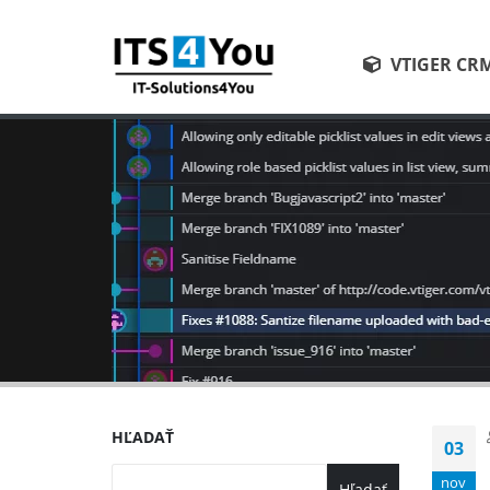
VTIGER CR
HĽADAŤ
03
nov
Hľadať