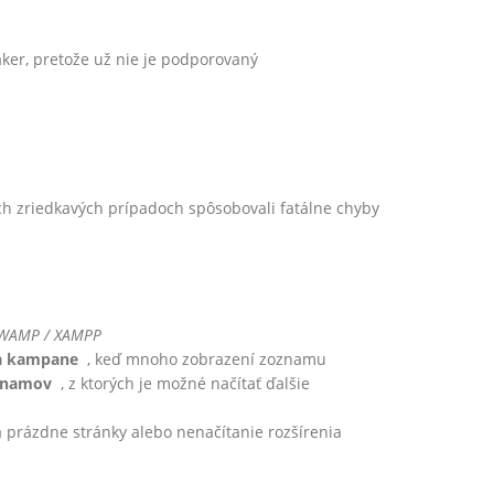
er, pretože už nie je podporovaný
1
ch zriedkavých prípadoch spôsobovali fatálne chyby
1
orWAMP / XAMPP
a kampane
, keď mnoho zobrazení zoznamu
oznamov
, z ktorých je možné načítať ďalšie
 prázdne stránky alebo nenačítanie rozšírenia