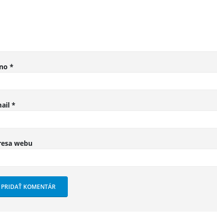
no
*
ail
*
resa webu