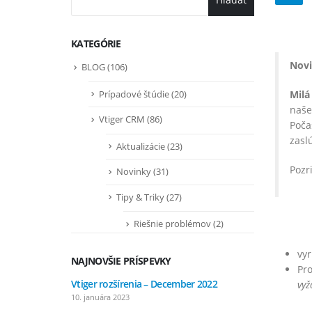
KATEGÓRIE
Novi
BLOG
(106)
Prípadové štúdie
(20)
Milá
naše
Vtiger CRM
(86)
Poča
zaslú
Aktualizácie
(23)
Pozr
Novinky
(31)
Tipy & Triky
(27)
Riešnie problémov
(2)
vyr
NAJNOVŠIE PRÍSPEVKY
Pr
Vtiger rozšírenia – December 2022
Vtiger r
vyž
10. januára 2023
7. septem