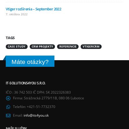
Vtiger rozšírenia – September 2022
7. októbra 2022
TAGS
CASE STUDY
CRM PROJEKTY
REFERENCIE
VTIGERCRM
Máte otázky?
IT-SOLUTIONS4YOU S.R.O.
IČO : 36 742 503 IČ DPH: SK 2022326383
Firma:
Strážnická 2779/11B, 080 06 Ľubotice
Telefón:
+421-51-7732370
Email:
info@its4you.sk
NAŠE SLUŽBY