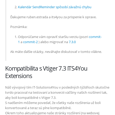
Kalendár SendReminder spôsobí závažnú chybu
Ďakujeme ruben.estrada a its4you za prispenie k oprave.
Poznámka:
Odporúčame vám opraviť staršiu verziu (pozri
commit-
1
a
commit-2
) alebo migrovať na
7.3.0
Ak máte ďalšie otázky, neváhajte diskutovať v tomto vlákne.
Kompatibilita s Vtiger 7.3 ITS4You
Extensions
Náš vývojový tím IT-Solutions4You v posledných týždňoch skutočne
tvrdo pracoval na testovaní a konverzii väčšiny našich rozšírení tak,
aby boli kompatibilné s Vtiger 7.3.
S nadšením môžeme povedať, že všetky naše rozšírenia už boli
konvertované a teraz sú plne kompatibilné.
Okrem toho aktualizujeme naše stránky rozšírení (na webovej