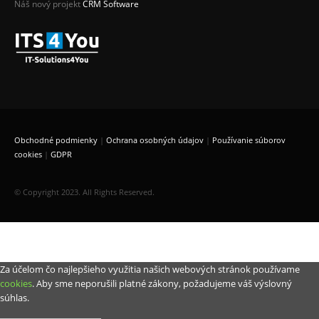
Náš nový projekt
CRM Software
Obchodné podmienky
|
Ochrana osobných údajov
|
Používanie súborov
cookies
|
GDPR
© Copyright 2023. All Rights Reserved.
Za účelom čo najlepšieho využitia našich webových stránok používame
cookies
. Aby sme neporušili platné zákony, požadujeme váš výslovný
súhlas.