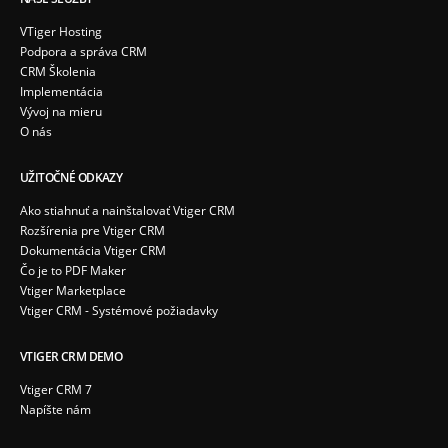
VTiger Hosting
Podpora a správa CRM
CRM Školenia
Implementácia
Vývoj na mieru
O nás
UŽITOČNÉ ODKAZY
Ako stiahnuť a nainštalovať Vtiger CRM
Rozšírenia pre Vtiger CRM
Dokumentácia Vtiger CRM
Čo je to PDF Maker
Vtiger Marketplace
Vtiger CRM - Systémové požiadavky
VTIGER CRM DEMO
Vtiger CRM 7
Napíšte nám