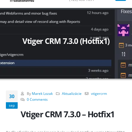
Vtiger CRM 7.3.0 (Hotfix1)
By
Marek Lozak
Aktualizácie
vtigercrm
30
0 Comments
sep
Vtiger CRM 7.3.0 – Hotfix1