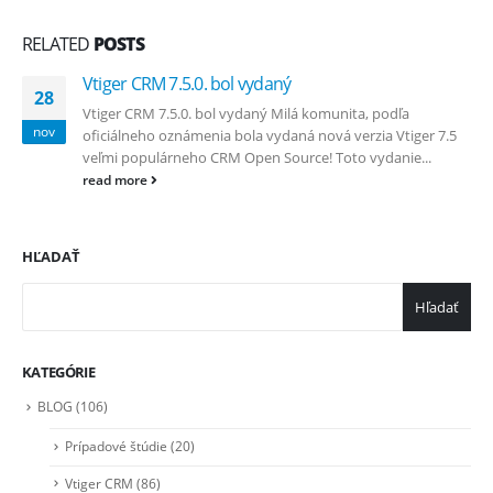
RELATED
POSTS
Vtiger CRM 7.5.0. bol vydaný
28
Vtiger CRM 7.5.0. bol vydaný Milá komunita, podľa
nov
oficiálneho oznámenia bola vydaná nová verzia Vtiger 7.5
veľmi populárneho CRM Open Source! Toto vydanie...
read more
HĽADAŤ
Hľadať
KATEGÓRIE
BLOG
(106)
Prípadové štúdie
(20)
Vtiger CRM
(86)