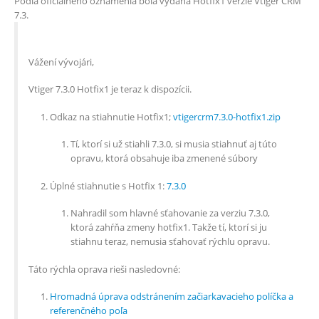
Podľa oficiálneho oznámenia bola vydaná Hotfix1 verzie Vtiger CRM
7.3.
Vážení vývojári,
Vtiger 7.3.0 Hotfix1 je teraz k dispozícii.
Odkaz na stiahnutie Hotfix1;
vtigercrm7.3.0-hotfix1.zip
Tí, ktorí si už stiahli 7.3.0, si musia stiahnuť aj túto
opravu, ktorá obsahuje iba zmenené súbory
Úplné stiahnutie s Hotfix 1:
7.3.0
Nahradil som hlavné sťahovanie za verziu 7.3.0,
ktorá zahŕňa zmeny hotfix1. Takže tí, ktorí si ju
stiahnu teraz, nemusia sťahovať rýchlu opravu.
Táto rýchla oprava rieši nasledovné:
Hromadná úprava odstránením začiarkavacieho políčka a
referenčného poľa