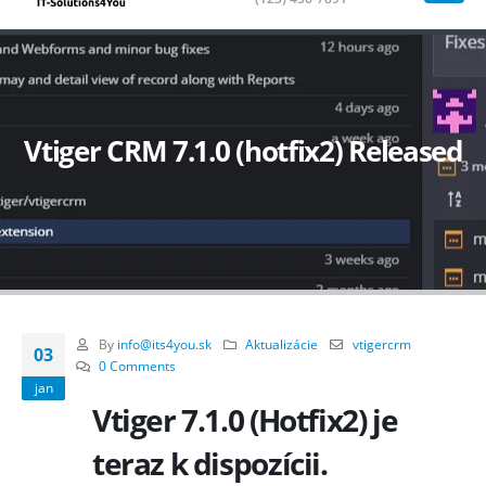
Vtiger CRM 7.1.0 (hotfix2) Released
By
info@its4you.sk
Aktualizácie
vtigercrm
03
0 Comments
jan
Vtiger 7.1.0 (Hotfix2) je
teraz k dispozícii.