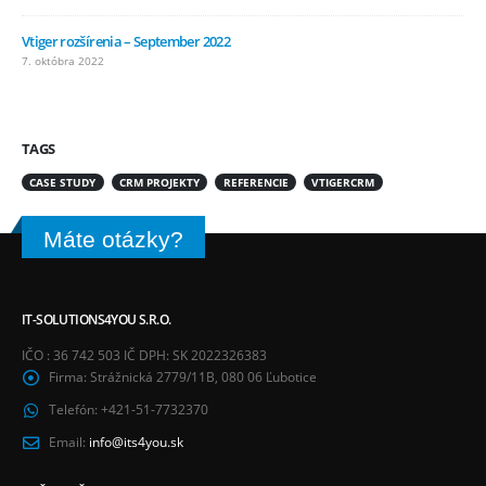
Vtiger rozšírenia – September 2022
7. októbra 2022
TAGS
CASE STUDY
CRM PROJEKTY
REFERENCIE
VTIGERCRM
Máte otázky?
IT-SOLUTIONS4YOU S.R.O.
IČO : 36 742 503 IČ DPH: SK 2022326383
Firma:
Strážnická 2779/11B, 080 06 Ľubotice
Telefón:
+421-51-7732370
Email:
info@its4you.sk