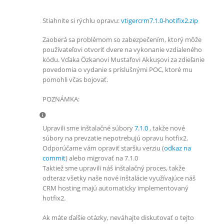
Stiahnite si rýchlu opravu:
vtigercrm7.1.0-hotifix2.zip
Zaoberá sa problémom so zabezpečením, ktorý môže
používateľovi otvoriť dvere na vykonanie vzdialeného
kódu. Vďaka Özkanovi Mustafovi Akkuşovi za zdieľanie
povedomia o vydanie s príslušnými POC, ktoré mu
pomohli včas bojovať.
POZNÁMKA:
Upravili sme inštalačné súbory
7.1.0
, takže nové
súbory na prevzatie nepotrebujú opravu hotfix2.
Odporúčame vám opraviť staršiu verziu (
odkaz na
commit
) alebo migrovať na 7.1.0
Taktiež sme upravili náš inštalačný proces, takže
odteraz všetky naše nové inštalácie využívajúce náš
CRM hosting majú automaticky implementovaný
hotfix2.
Ak máte ďalšie otázky, neváhajte diskutovať o tejto