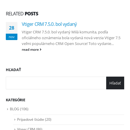
RELATED
POSTS
Vtiger CRM 7.5.0. bol vydaný
28
Vtiger CRM 7.5.0. bol vydaný Milá komunita, podľa
nov
oficiálneho oznámenia bola vydaná nová verzia Vtiger 7.5
veľmi populárneho CRM Open Source! Toto vydanie...
read more
HĽADAŤ
Hľadať
KATEGÓRIE
BLOG
(106)
Prípadové štúdie
(20)
Vtiger CRM
(86)