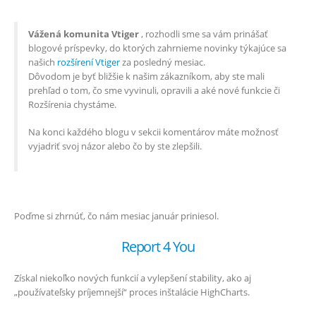
Vážená komunita Vtiger
, rozhodli sme sa vám prinášať
blogové príspevky, do ktorých zahrnieme novinky týkajúce sa
našich
rozšírení Vtiger
za posledný mesiac.
Dôvodom je byť bližšie k našim zákazníkom, aby ste mali
prehľad o tom, čo sme vyvinuli, opravili a aké nové funkcie či
Rozšírenia chystáme.
Na konci každého blogu v sekcii komentárov máte možnosť
vyjadriť svoj názor alebo čo by ste zlepšili.
Poďme si zhrnúť, čo nám mesiac január priniesol.
Report 4 You
Získal niekoľko nových funkcií a vylepšení stability, ako aj
„používateľsky príjemnejší“ proces inštalácie HighCharts.