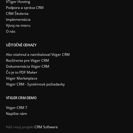
VTiger Hosting
Podpora a správa CRM
CRM Školenia
Implementácia
Vývoj na mieru
O nás
UŽITOČNÉ ODKAZY
Ako stiahnuť a nainštalovať Vtiger CRM
Rozšírenia pre Vtiger CRM
Dokumentácia Vtiger CRM
Čo je to PDF Maker
Vtiger Marketplace
Vtiger CRM - Systémové požiadavky
VTIGER CRM DEMO
Vtiger CRM 7
Napíšte nám
Náš nový projekt
CRM Software