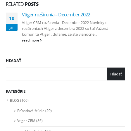
RELATED
POSTS
Vtiger rozšírenia – December 2022
10
Vtiger CRM rozšírenia - December 2022 Novinky o
jan
rozšíreniach Vtiger z decembra 2022 sú tu! Vážená
komunita Vtiger , dúfame, že ste vianočné...
read more
HĽADAŤ
Hľadať
KATEGÓRIE
BLOG
(106)
Prípadové štúdie
(20)
Vtiger CRM
(86)