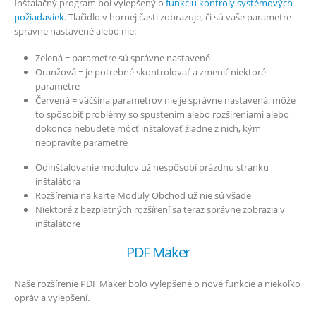
Inštalačný program bol vylepšený o
funkciu kontroly systémových
požiadaviek.
Tlačidlo v hornej časti zobrazuje, či sú vaše parametre
správne nastavené alebo nie:
Zelená = parametre sú správne nastavené
Oranžová = je potrebné skontrolovať a zmeniť niektoré
parametre
Červená = väčšina parametrov nie je správne nastavená, môže
to spôsobiť problémy so spustením alebo rozšíreniami alebo
dokonca nebudete môcť inštalovať žiadne z nich, kým
neopravíte parametre
Odinštalovanie modulov už nespôsobí prázdnu stránku
inštalátora
Rozšírenia na karte Moduly Obchod už nie sú všade
Niektoré z bezplatných rozšírení sa teraz správne zobrazia v
inštalátore
PDF Maker
Naše rozšírenie PDF Maker bolo vylepšené o nové funkcie a niekoľko
opráv a vylepšení.