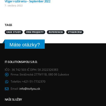
Vtiger rozšírenia – September 2022
7. októbra 2022
TAGS
CASE STUDY
CRM PROJEKTY
REFERENCIE
VTIGERCRM
Máte otázky?
IT-SOLUTIONS4YOU S.R.O.
IČO : 36 742 503 IČ DPH: SK 2022326383
Firma:
Strážnická 2779/11B, 080 06 Ľubotice
Telefón:
+421-51-7732370
Email:
info@its4you.sk
NAŠE SLUŽBY