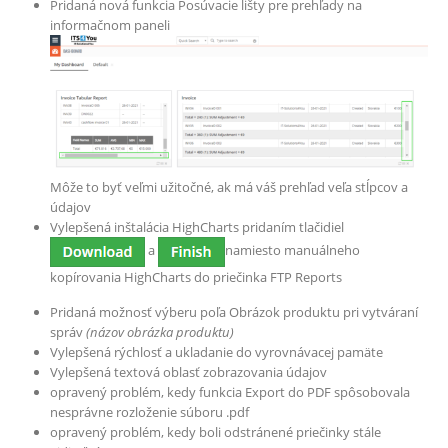
Pridaná nová funkcia Posúvacie lišty pre prehľady na
informačnom paneli
Môže to byť veľmi užitočné, ak má váš prehľad veľa stĺpcov a
údajov
Vylepšená inštalácia HighCharts pridaním tlačidiel
a
namiesto manuálneho
kopírovania HighCharts do priečinka FTP Reports
Pridaná možnosť výberu poľa Obrázok produktu pri vytváraní
správ
(názov obrázka produktu)
Vylepšená rýchlosť a ukladanie do vyrovnávacej pamäte
Vylepšená textová oblasť zobrazovania údajov
opravený problém, kedy funkcia Export do PDF spôsobovala
nesprávne rozloženie súboru .pdf
opravený problém, kedy boli odstránené priečinky stále