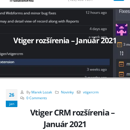
Vtiger rozšírenia – Január 2021
By
Marek Lozak
Novinky
vtigercrm
26
0 Comments
jan
Vtiger CRM rozšírenia –
Január 2021