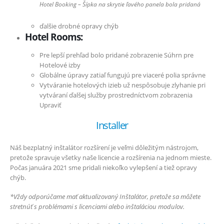
Hotel Booking – Šípka na skrytie ľavého panela bola pridaná
ďalšie drobné opravy chýb
Hotel Rooms:
Pre lepší prehľad bolo pridané zobrazenie Súhrn pre
Hotelové izby
Globálne úpravy zatiaľ fungujú pre viaceré polia správne
Vytváranie hotelových izieb už nespôsobuje zlyhanie pri
vytváraní ďalšej služby prostredníctvom zobrazenia
Upraviť
Installer
Náš bezplatný inštalátor rozšírení je veľmi dôležitým nástrojom,
pretože spravuje všetky naše licencie a rozšírenia na jednom mieste.
Počas januára 2021 sme pridali niekoľko vylepšení a tiež opravy
chýb.
*Vždy odporúčame mať aktualizovaný Inštalátor, pretože sa môžete
stretnúť s problémami s licenciami alebo inštaláciou modulov.