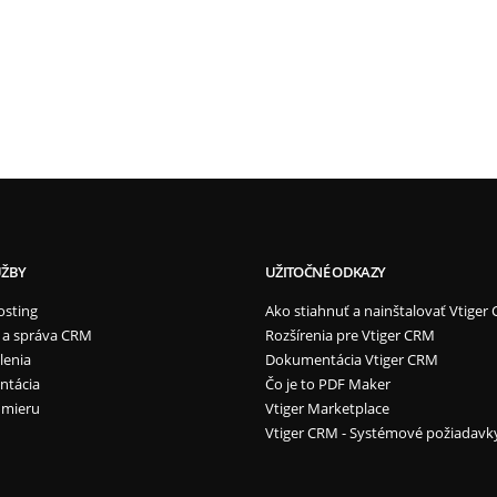
UŽBY
UŽITOČNÉ ODKAZY
osting
Ako stiahnuť a nainštalovať Vtiger
 a správa CRM
Rozšírenia pre Vtiger CRM
lenia
Dokumentácia Vtiger CRM
ntácia
Čo je to PDF Maker
 mieru
Vtiger Marketplace
Vtiger CRM - Systémové požiadavk