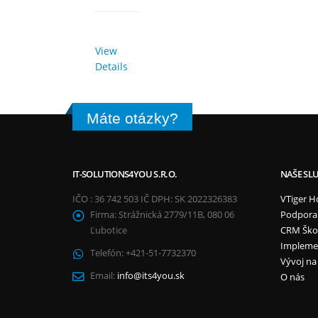
View
Details
Máte otázky?
IT-SOLUTIONS4YOU S.R.O.
NAŠE SL
IČO : 36 742 503 IČ DPH: SK 2022326383
VTiger H
Firma:
Strážnická 2779/11B, 080 06
Podpora
Ľubotice
CRM Ško
Impleme
Telefón:
+421-51-7732370
Vývoj na
Email:
info@its4you.sk
O nás