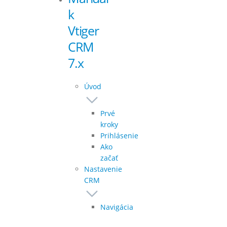
k
Vtiger
CRM
7.x
Úvod
Prvé
kroky
Prihlásenie
Ako
začať
Nastavenie
CRM
Navigácia