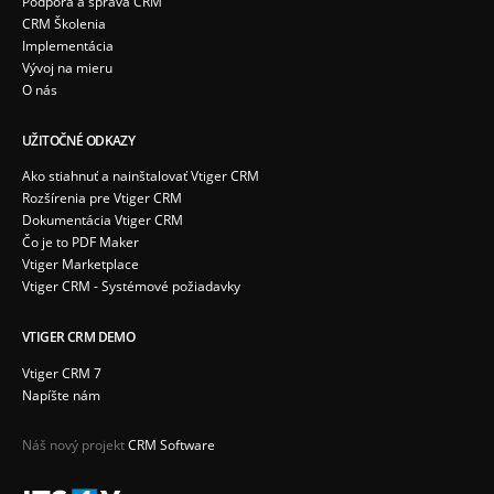
Podpora a správa CRM
CRM Školenia
Implementácia
Vývoj na mieru
O nás
UŽITOČNÉ ODKAZY
Ako stiahnuť a nainštalovať Vtiger CRM
Rozšírenia pre Vtiger CRM
Dokumentácia Vtiger CRM
Čo je to PDF Maker
Vtiger Marketplace
Vtiger CRM - Systémové požiadavky
VTIGER CRM DEMO
Vtiger CRM 7
Napíšte nám
Náš nový projekt
CRM Software