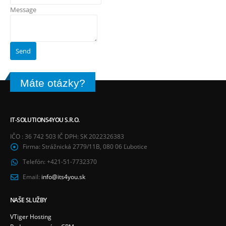
Message
Máte otázky?
IT-SOLUTIONS4YOU S.R.O.
IČO : 36 742 503 IČ DPH: SK 2022326383
Firma:
Strážnická 2779/11B, 080 06 Ľubotice
Telefón:
+421-51-7732370
Email:
info@its4you.sk
NAŠE SLUŽBY
VTiger Hosting