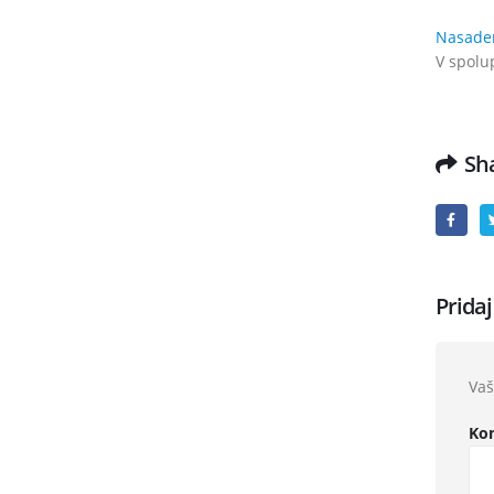
Nasaden
V spolu
Sha
Prida
Vaš
Ko