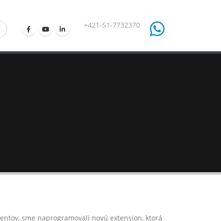
+421-51-7732370
entov, sme naprogramovali novú extension, ktorá