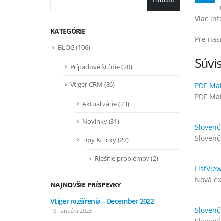
Viac in
KATEGÓRIE
Pre naš
BLOG
(106)
Súvis
Prípadové štúdie
(20)
Vtiger CRM
(86)
PDF Mak
PDF Mak
Aktualizácie
(23)
Novinky
(31)
Slovenč
Slovenči
Tipy & Triky
(27)
Riešnie problémov
(2)
ListVie
Nová ex
NAJNOVŠIE PRÍSPEVKY
Vtiger rozšírenia – December 2022
Vtiger r
Slovenč
10. januára 2023
7. septem
Slovenči