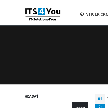
VTIGER CR
HĽADAŤ
01
jún
Hľadať