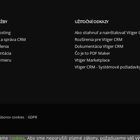
UŽBY
UŽITOČNÉ ODKAZY
osting
Ako stiahnuť a nainštalovať Vtiger
 a správa CRM
Rozšírenia pre Vtiger CRM
lenia
Dokumentácia Vtiger CRM
ntácia
Čo je to PDF Maker
 mieru
Vtiger Marketplace
Vtiger CRM - Systémové požiadavk
úborov cookies
|
GDPR
ívame
cookies
. Aby sme neporušili platné zákony, požadujeme váš vý