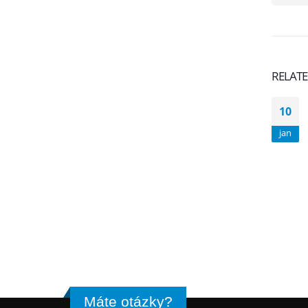
RELAT
10
jan
Máte otázky?