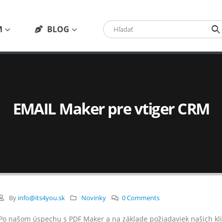
M
BLOG
EMAIL Maker pre vtiger CRM
By
info@its4you.sk
Novinky
0 Comments
Po našom úspechu s PDF Maker a na základe požiadaviek našich kli