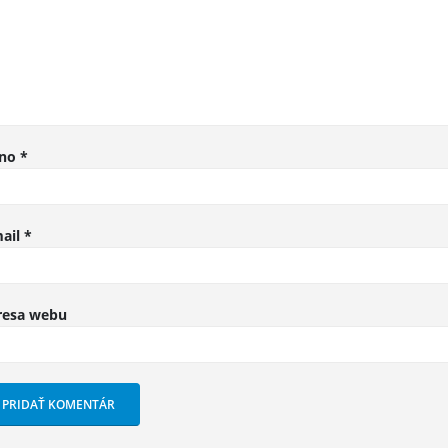
no
*
ail
*
resa webu