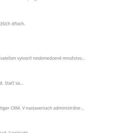
ižších dňoch.
žívateľom vytvoriť neobmedzené množstvo…
d. Stačí sa…
vtiger CRM. V nastaveniach administrátor…
load. V prípade…