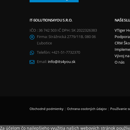
IT-SOLUTIONS4YOU S.R.O.
NAŠE SL
IČO : 36 742 503 IČ DPH: SK 2022326383
VTiger H
Firma:
Strážnická 2779/11B, 080 06
Podpora
Ľubotice
CRM Ško
Impleme
Telefón:
+421-51-7732370
Vývoj na
Email:
info@its4you.sk
O nás
Obchodné podmienky
|
Ochrana osobných údajov
|
Používanie s
Za účelom čo najlepšieho využitia našich webových stránok použ