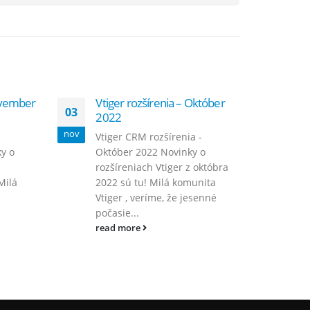
November
Vtiger rozšírenia – Október
Vt
03
07
2022
S
nov
okt
Vtiger CRM rozšírenia -
Vt
y o
Október 2022 Novinky o
Se
rozšíreniach Vtiger z októbra
ro
Milá
2022 sú tu! Milá komunita
se
Vtiger , veríme, že jesenné
ko
počasie...
a..
read more
re