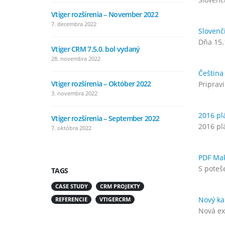
Vtiger rozšírenia – November 2022
Vtiger ro
7. decembra 2022
4. augusta
Slovenč
Dňa 15.
Vtiger CRM 7.5.0. bol vydaný
Vtiger ro
28. novembra 2022
11. júla 2
Čeština
Vtiger rozšírenia – Október 2022
Vtiger r
Priprav
3. novembra 2022
8. júna 20
2016 pl
Vtiger rozšírenia – September 2022
Vtiger ro
2016 pl
7. októbra 2022
5. mája 20
PDF Make
S poteš
TAGS
CASE STUDY
CRM PROJEKTY
Nový ka
REFERENCIE
VTIGERCRM
Nová ex