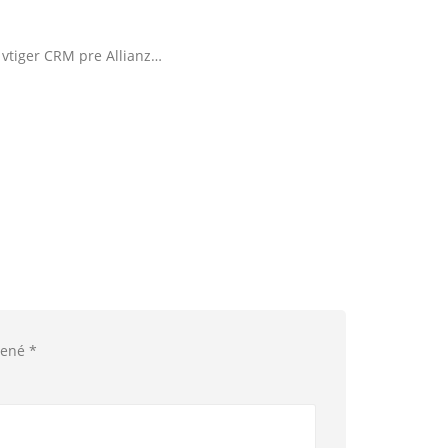
 vtiger CRM pre Allianz…
čené
*