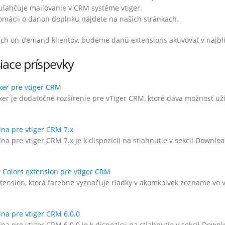
uľahčuje mailovanie v CRM systéme vtiger.
fomácii o danon doplnku nájdete na našich stránkach.
ich on-demand klientov, budeme danú extensions aktivovať v najbl
iace príspevky
er pre vtiger CRM
er je dodatočné rozšírenie pre vTiger CRM, ktoré dáva možnosť u
ina pre vtiger CRM 7.x
na pre vtiger CRM 7.x je k dispozícii na stiahnutie v sekcii Downloa
w Colors extension pre vtiger CRM
tension, ktorá farebne vyznačuje riadky v akomkoľvek zozname vo 
ozšírenia – August 2022
Vtiger rozšírenia – Marec 2022
ina pre vtiger CRM 6.0.0
bra 2022
1. apríla 2022
na pre vtiger CRM 6.0.0 je k dispozícii na stiahnutie v sekcii Down