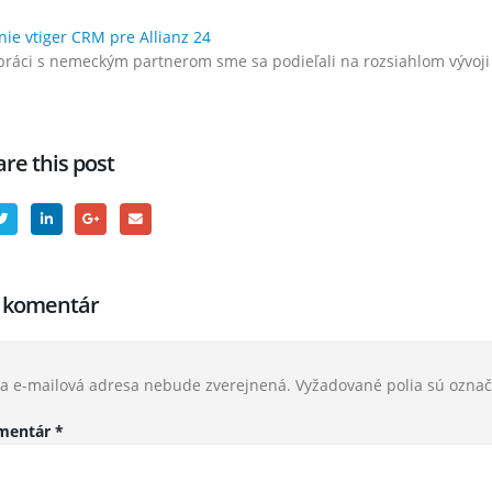
ie vtiger CRM pre Allianz 24
práci s nemeckým partnerom sme sa podieľali na rozsiahlom vývoji
re this post
j komentár
a e-mailová adresa nebude zverejnená.
Vyžadované polia sú ozna
mentár
*