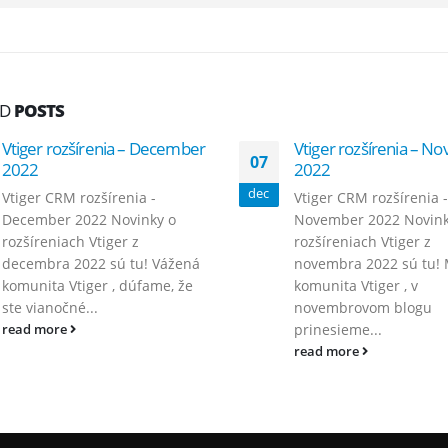
ED
POSTS
Vtiger rozšírenia – December
Vtiger rozšírenia – 
07
2022
2022
dec
Vtiger CRM rozšírenia -
Vtiger CRM rozšírenia -
December 2022 Novinky o
November 2022 Novink
rozšíreniach Vtiger z
rozšíreniach Vtiger z
decembra 2022 sú tu! Vážená
novembra 2022 sú tu! 
komunita Vtiger , dúfame, že
komunita Vtiger , v
ste vianočné...
novembrovom blogu
prinesieme...
read more
read more