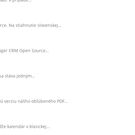
rce. Na stiahnutie slovenskej…
1
Vtiger CRM Open Source…
1
r sa stáva jedným…
ovú verziu nášho obľúbeného PDF…
že kalendár v klasickej…