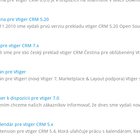
zšírenia – Júl 2022
Vtiger rozšírenia – Február 2022
 2022
9. marca 2022
ina pre Vtiger CRM 5.20
11.2010 sme vydali prvú verziu prekladu vtiger CRM 5.20 Open Sou
zšírenia – Jún 2022
Vtiger rozšírenia – Január 2022
022
7. februára 2022
 pre vtiger CRM 7.x
ozšírenia – Máj 2022
Vtiger rozšírenia – December 202
ili sme pre Vás český preklad vtiger CRM Čestina pre obľúbenéný 
22
6. januára 2022
án pre Vtiger
zšírenia – Apríl 2022
Vtiger rozšírenia – November 202
án pre Vtiger! (nový Vtiger 7, Marketplace & Layout podpora) Vtige
22
7. decembra 2021
r k dispozícii pre vtiger 7.0
ením chceme našich zákazníkov informovať, že dnes sme vydali n
lendár pre vtiger CRM 5.x
tension pre vtiger CRM 5.4, ktorá uľahčuje prácu s kalendárom. Keď