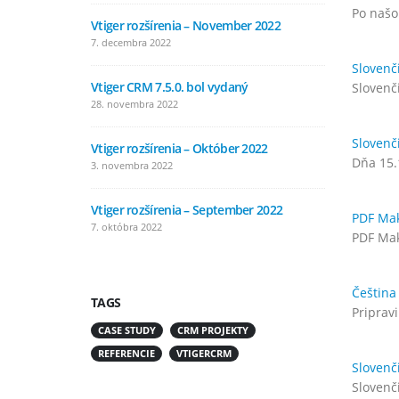
Po našo
Vtiger rozšírenia – November 2022
Vtiger ro
7. decembra 2022
4. augusta
Slovenč
Vtiger CRM 7.5.0. bol vydaný
Vtiger ro
Slovenči
28. novembra 2022
11. júla 2
Slovenč
Vtiger rozšírenia – Október 2022
Vtiger r
Dňa 15.
3. novembra 2022
8. júna 20
Vtiger rozšírenia – September 2022
Vtiger ro
PDF Mak
7. októbra 2022
5. mája 20
PDF Mak
Čeština
TAGS
Priprav
CASE STUDY
CRM PROJEKTY
REFERENCIE
VTIGERCRM
Slovenč
Slovenči