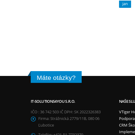
jan
Máte otázky?
IT-SOLUTIONS4YOU S.R.O.
NAŠE SL
IČO : 36 742 503 IČ DPH: SK 2022326383
VTiger H
Firma:
Strážnická 2779/11B, 080 06
Podpora
Ľubotice
CRM Ško
Impleme
Telefón:
+421-51-7732370