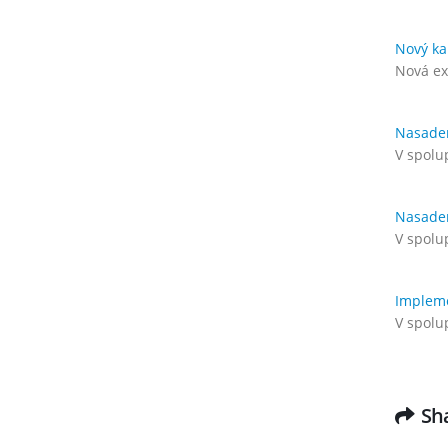
Nový ka
Nová ex
Nasaden
V spolu
Nasade
V spolu
Impleme
V spolu
Sha