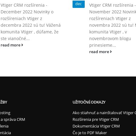
dec
Vtiger CRM rozšírenia -
Vtiger CRM rozšírenia -
December 2022 Novinky o
November 2022 Novink
rozšíreniach Vtiger z
rozšíreniach Vtiger z
decembra 2022 sú tu! Vážená
novembra 2022 sú tu! 
komunita Vtiger , dúfame, že
komunita Vtiger , v
ste vianočné...
novembrovom blogu
prinesieme...
read more
read more
UŽBY
UŽITOČNÉ ODKAZY
osting
Ako stiahnuť a nainštalovať Vtiger
 a správa CRM
Rozšírenia pre Vtiger CRM
lenia
Dokumentácia Vtiger CRM
ntácia
Čo je to PDF Maker