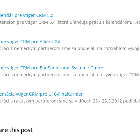
lendár pre vtiger CRM 5.x
tension pre vtiger CRM 5.4, ktorá uľahčuje prácu s kalendárom. Keď
ie vtiger CRM pre Allianz 24
práci s nemeckým partnerom sme sa podieľali na rozsiahlom vývoji
nie vtiger CRM pre BauSanierungsSysteme GmbH
práci s nemeckým partnerom sme sa podieľali na vývoji vtiger C
ntácia vtiger CRM pre U10-Finalturnier
práci s rakúskym partnerom sme sa v dňoch 23 - 25.3.2012 podieľal
re this post