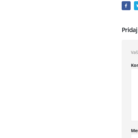
Prida
Vaš
Ko
Me