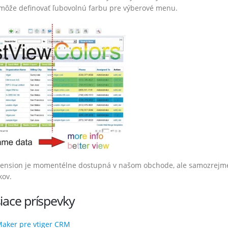
môže definovať ľubovolnú farbu pre výberové menu.
tension je momentélne dostupná v našom obchode, ale samozrejm
kov.
iace príspevky
ozšírenia – August 2022
Vtiger rozšírenia – Marec 2022
bra 2022
1. apríla 2022
aker pre vtiger CRM