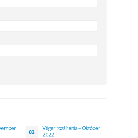
November
Vtiger rozšírenia – Október
Vt
03
07
2022
S