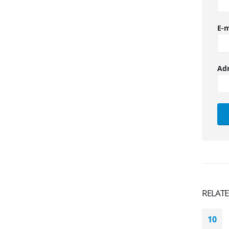
E-m
Ad
RELAT
10