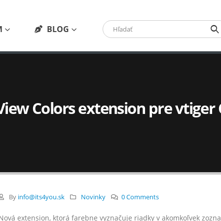
M
BLOG
View Colors extension pre vtige
By
info@its4you.sk
Novinky
0 Comments
Nová extension, ktorá farebne vyznačuje riadky v akomkoľvek zozn