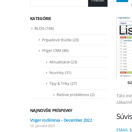
KATEGÓRIE
BLOG
(106)
Prípadové štúdie
(20)
Vtiger CRM
(86)
Aktualizácie
(23)
Novinky
(31)
Tipy & Triky
(27)
Riešnie problémov
(2)
Táto ex
zákazní
NAJNOVŠIE PRÍSPEVKY
Súvis
Vtiger rozšírenia – December 2022
Vtiger r
10. januára 2023
7. septem
EMAIL M