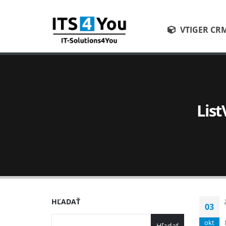
VTIGER CR
List
HĽADAŤ
03
okt
Hľadať