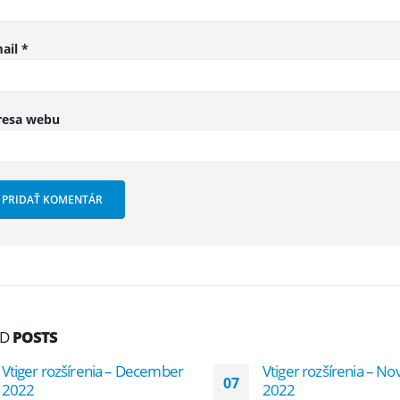
ail
*
resa webu
ED
POSTS
Vtiger rozšírenia – December
Vtiger rozšírenia – 
07
2022
2022