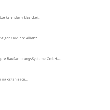
že kalendár v klasickej…
 vtiger CRM pre Allianz…
RM pre BauSanierungsSysteme GmbH.…
i na organizácii…