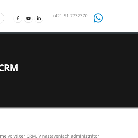
+421-51-7732370
r CRM
ame vo vtiger CRM. V nastaveniach administrátor