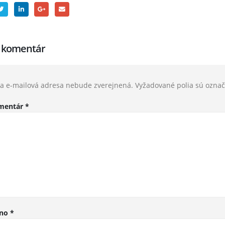
j komentár
a e-mailová adresa nebude zverejnená.
Vyžadované polia sú ozna
mentár
*
no
*