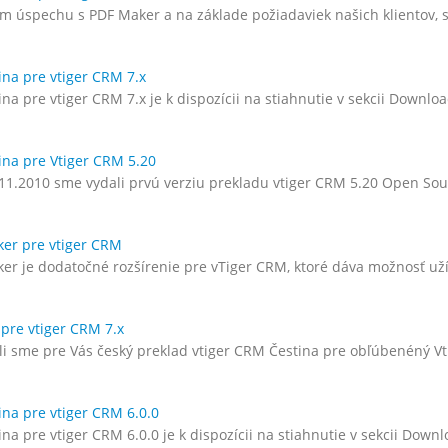
m úspechu s PDF Maker a na základe požiadaviek našich klientov
zšírenia – Júl 2022
Vtiger rozšírenia – Február 2022
 2022
9. marca 2022
ina pre vtiger CRM 7.x
zšírenia – Jún 2022
Vtiger rozšírenia – Január 2022
na pre vtiger CRM 7.x je k dispozícii na stiahnutie v sekcii Downloa
022
7. februára 2022
ina pre Vtiger CRM 5.20
ozšírenia – Máj 2022
Vtiger rozšírenia – December 202
11.2010 sme vydali prvú verziu prekladu vtiger CRM 5.20 Open Sou
22
6. januára 2022
zšírenia – Apríl 2022
Vtiger rozšírenia – November 202
er pre vtiger CRM
22
7. decembra 2021
er je dodatočné rozšírenie pre vTiger CRM, ktoré dáva možnosť u
 pre vtiger CRM 7.x
ili sme pre Vás český preklad vtiger CRM Čestina pre obľúbenéný 
ina pre vtiger CRM 6.0.0
na pre vtiger CRM 6.0.0 je k dispozícii na stiahnutie v sekcii Down