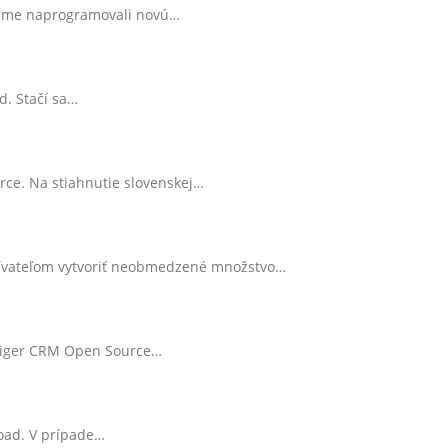
, sme naprogramovali novú…
d. Stačí sa…
1
rce. Na stiahnutie slovenskej…
1
žívateľom vytvoriť neobmedzené množstvo…
Vtiger CRM Open Source…
load. V prípade…