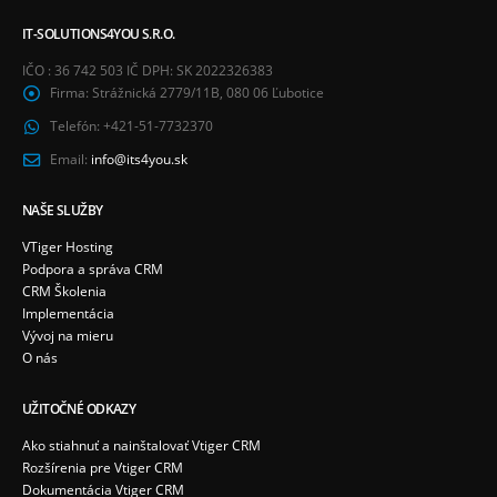
IT-SOLUTIONS4YOU S.R.O.
IČO : 36 742 503 IČ DPH: SK 2022326383
Firma:
Strážnická 2779/11B, 080 06 Ľubotice
Telefón:
+421-51-7732370
Email:
info@its4you.sk
NAŠE SLUŽBY
VTiger Hosting
Podpora a správa CRM
CRM Školenia
Implementácia
Vývoj na mieru
O nás
UŽITOČNÉ ODKAZY
Ako stiahnuť a nainštalovať Vtiger CRM
Rozšírenia pre Vtiger CRM
Dokumentácia Vtiger CRM