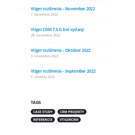
Vtiger rozšírenia – November 2022
Vtiger ro
7. decembra 2022
4. augusta
Vtiger CRM 7.5.0. bol vydaný
Vtiger ro
28. novembra 2022
11. júla 2
Vtiger rozšírenia – Október 2022
Vtiger r
3. novembra 2022
8. júna 20
Vtiger rozšírenia – September 2022
Vtiger ro
7. októbra 2022
5. mája 20
TAGS
CASE STUDY
CRM PROJEKTY
REFERENCIE
VTIGERCRM