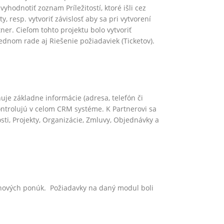
yhodnotiť zoznam Príležitostí, ktoré išli cez
, resp. vytvoriť závislosť aby sa pri vytvorení
tner. Cieľom tohto projektu bolo vytvoriť
dnom rade aj Riešenie požiadaviek (Ticketov).
je základne informácie (adresa, telefón či
kontrolujú v celom CRM systéme. K Partnerovi sa
ti, Projekty, Organizácie, Zmluvy, Objednávky a
nových ponúk. Požiadavky na daný modul boli