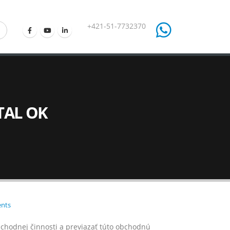
+421-51-7732370
TAL OK
nts
chodnej činnosti a previazať túto obchodnú