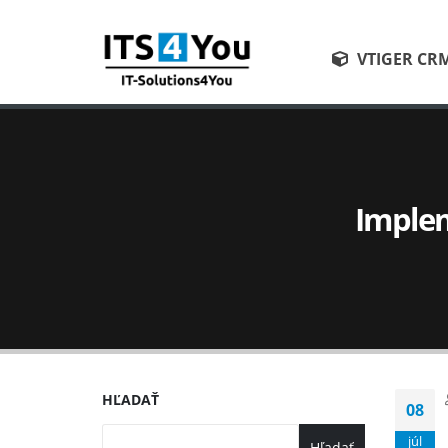
VTIGER CR
Imple
HĽADAŤ
08
júl
Hľadať