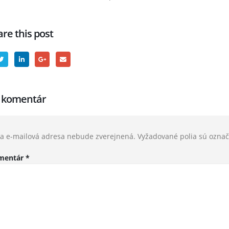
re this post
j komentár
a e-mailová adresa nebude zverejnená.
Vyžadované polia sú ozna
mentár
*