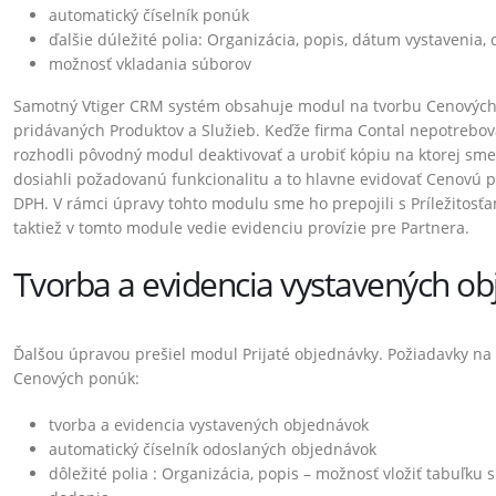
automatický číselník ponúk
zšírenia – Júl 2022
Vtiger rozšírenia – Február 2022
ďalšie dúležité polia: Organizácia, popis, dátum vystavenia,
 2022
9. marca 2022
možnosť vkladania súborov
Samotný Vtiger CRM systém obsahuje modul na tvorbu Cenových 
zšírenia – Jún 2022
Vtiger rozšírenia – Január 2022
pridávaných Produktov a Služieb. Keďže firma Contal nepotrebov
022
7. februára 2022
rozhodli pôvodný modul deaktivovať a urobiť kópiu na ktorej sm
dosiahli požadovanú funkcionalitu a to hlavne evidovať Cenovú 
ozšírenia – Máj 2022
Vtiger rozšírenia – December 202
DPH. V rámci úpravy tohto modulu sme ho prepojili s Príležitosťam
22
6. januára 2022
taktiež v tomto module vedie evidenciu provízie pre Partnera.
zšírenia – Apríl 2022
Vtiger rozšírenia – November 202
Tvorba a evidencia vystavených o
22
7. decembra 2021
Ďalšou úpravou prešiel modul Prijaté objednávky. Požiadavky na
Cenových ponúk:
tvorba a evidencia vystavených objednávok
automatický číselník odoslaných objednávok
dôležité polia : Organizácia, popis – možnosť vložiť tabuľk