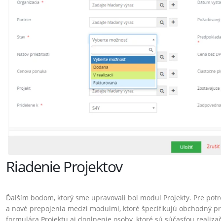
Riadenie Projektov
Ďalším bodom, ktorý sme upravovali bol modul Projekty. Pre potr
a nové prepojenia medzi modulmi, ktoré špecifikujú obchodný pr
formulára Projektu aj doplnenie osoby, ktoré sú súčasťou realizačn