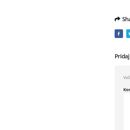
Sha
Prida
Vaš
Ko