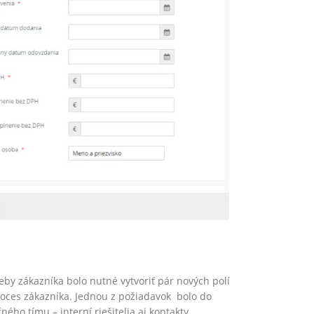
eby zákazníka bolo nutné vytvoriť pár nových polí
oces zákazníka. Jednou z požiadavok bolo do
ého tímu – interní riešitelia aj kontakty