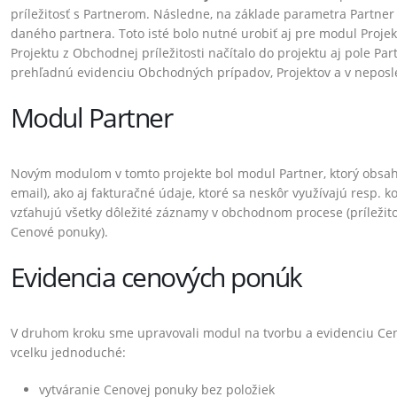
príležitosť s Partnerom. Následne, na základe parametra Partner v
daného partnera. Toto isté bolo nutné urobiť aj pre modul Projekty
Projektu z Obchodnej príležitosti načítalo do projektu aj pole Par
prehľadnú evidenciu Obchodných prípadov, Projektov a v neposle
Modul Partner
Novým modulom v tomto projekte bol modul Partner, ktorý obsahu
email), ako aj fakturačné údaje, ktoré sa neskôr využívajú resp. 
vzťahujú všetky dôležité záznamy v obchodnom procese (príležitos
Cenové ponuky).
Evidencia cenových ponúk
V druhom kroku sme upravovali modul na tvorbu a evidenciu Ce
vcelku jednoduché:
ozšírenia – August 2022
Vtiger rozšírenia – Marec 2022
bra 2022
1. apríla 2022
vytváranie Cenovej ponuky bez položiek