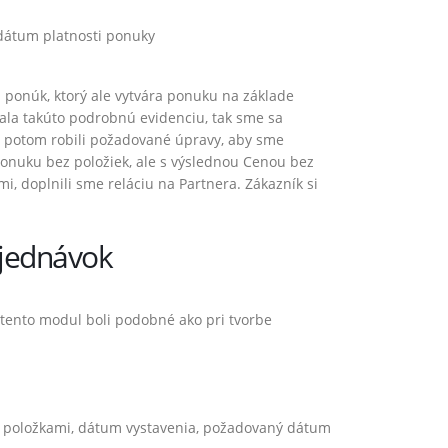
 dátum platnosti ponuky
ponúk, ktorý ale vytvára ponuku na základe
ala takúto podrobnú evidenciu, tak sme sa
e potom robili požadované úpravy, aby sme
ponuku bez položiek, ale s výslednou Cenou bez
1
i, doplnili sme reláciu na Partnera. Zákazník si
1
bjednávok
 tento modul boli podobné ako pri tvorbe
u s položkami, dátum vystavenia, požadovaný dátum