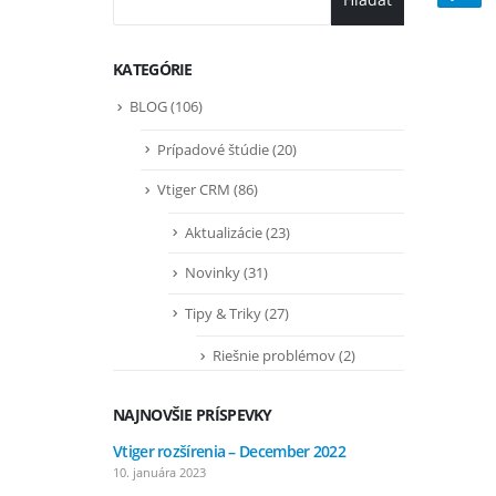
KATEGÓRIE
BLOG
(106)
Prípadové štúdie
(20)
Vtiger CRM
(86)
Aktualizácie
(23)
Novinky
(31)
Tipy & Triky
(27)
Riešnie problémov
(2)
NAJNOVŠIE PRÍSPEVKY
Vtiger rozšírenia – December 2022
Vtiger r
10. januára 2023
7. septem