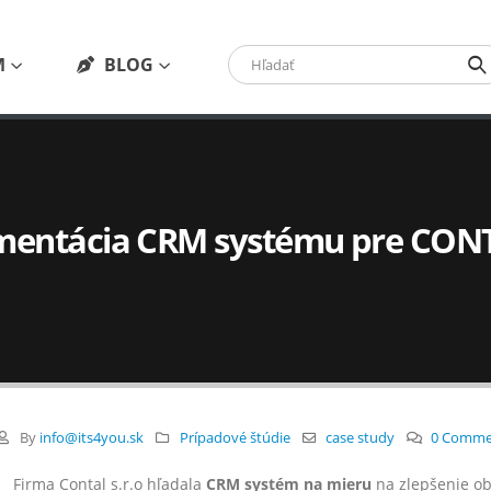
M
BLOG
mentácia CRM systému pre CON
By
info@its4you.sk
Prípadové štúdie
case study
0 Comme
Firma Contal s.r.o hľadala
CRM systém na mieru
na zlepšenie ob