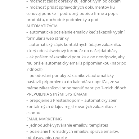
– možnosť zadať obrázky ku jednotlivým položkám
– možnosť pridať sprievodných dokumentov ku
cenovej ponuke – podrobný popis o firme a popis
produktu, obchodné podmienky a pod.
AUTOMATIZÁCIA
– automatické posielanie emailov keď zákazník vyplní
formulár z web stránky
– automatický zápis kontaktných údajov zákazníka,
ktorý odoslal webový formulár do našej databázy
– ak pošlem zákazníkovi ponuku a on neodpovie, aby
mu prišiel automaticky email s pripomienkou (napr po
7 dňoch)
– po odoslaní ponuky zákazníkovi, automaticky
nastaviť pripomienku do kalendára napr iCal, ze sa
máme zákazníkovi pripomenúť napr. po 7-mich dňoch
PREPOJENIA S INÝMI SYSTÉMAMI
– prepojenie z Prestashopom – automaticky zber
kontaktných údajov registrovaných zákazníkov z
eshopu
EMAIL MARKETING
– jednoduché vytváranie emailov, templates
– posielanie hromadných emailov, sprava emailov,
odhlasovanie, reporty