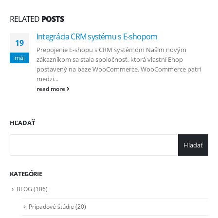
RELATED
POSTS
Integrácia CRM systému s E-shopom
19
Prepojenie E-shopu s CRM systémom Našim novým
máj
zákazníkom sa stala spoločnosť, ktorá vlastní Ehop
postavený na báze WooCommerce. WooCommerce patrí
medzi...
read more
HĽADAŤ
Hľadať
KATEGÓRIE
BLOG
(106)
Prípadové štúdie
(20)