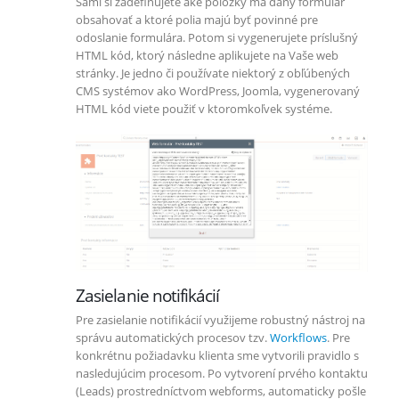
Sami si zadefinujete aké položky má daný formulár
obsahovať a ktoré polia majú byť povinné pre
odoslanie formulára. Potom si vygenerujete príslušný
HTML kód, ktorý následne aplikujete na Vaše web
stránky. Je jedno či používate niektorý z obľúbených
CMS systémov ako WordPress, Joomla, vygenerovaný
HTML kód viete použiť v ktoromkoľvek systéme.
Zasielanie notifikácií
Pre zasielanie notifikácií využijeme robustný nástroj na
správu automatických procesov tzv.
Workflows
. Pre
konkrétnu požiadavku klienta sme vytvorili pravidlo s
nasledujúcim procesom. Po vytvorení prvého kontaktu
(Leads) prostredníctvom webforms, automaticky pošle