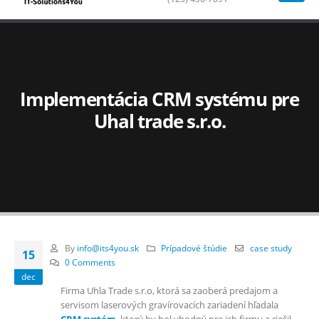
Implementácia CRM systému pre
Uhal trade s.r.o.
By
info@its4you.sk
Prípadové štúdie
case study
15
0 Comments
dec
Firma Uhla Trade s.r.o, ktorá sa zaoberá predajom a
servisom laserových gravírovacích zariadení hľadala
CRM systém
, ktorý by bol vhodný pre ich firmu a riešil