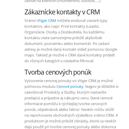
závisle na klientovi (thunderbird, outlook, …)
Zákaznícke kontakty v CRM
Vrámci
Vtiger CRM
môžete evidovať viaceré typy
kontaktov, ako napr. Prvé kontakty (Leads),
Organizácie, Osoby a Dodávatelia. Ku každému
kontaktu viete samozrejme priložiť akýkoľvek
dokument, poznámku alebo komentár. Po zadaní
adresy je možné daný kontakt vidieť pomocou Google
maps. Taktiež je možné v CRM dané kontakty prideliť
do rôznych kategórií a následne filtrovať.
Tvorba cenových ponúk
Vytvorenie cenovej ponuky vo Vtiger CRM je možné
pomocou modulu
Cenové ponuky
. Najprv je dôležité si
zaevidovať Produkty a Služby, ktorým nastavíte
predajnú a prípadne aj nákupnú cenu. Dané cenové
informácie pomôžu k rýchlejšej tvorbe cenových
ponúk, objednávok alebo faktúr. Neskôr môžu slúžiť
na reportovanie obchodných výsledkov vrámci CRM. K
produktom je možné priložiť obrázky, ktoré sa neskôr
dajú použiť pri tvorbe cenovej ponuky alebo dokonca