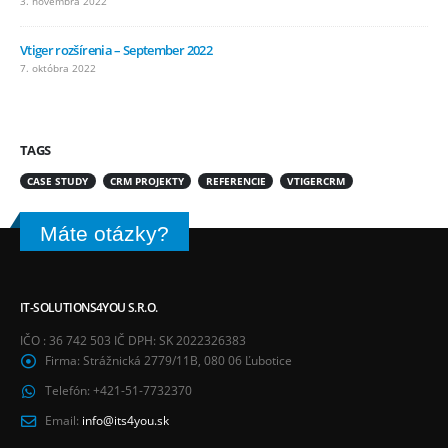
3. novembra 2022
Vtiger rozšírenia – September 2022
7. októbra 2022
TAGS
CASE STUDY
CRM PROJEKTY
REFERENCIE
VTIGERCRM
Máte otázky?
IT-SOLUTIONS4YOU S.R.O.
IČO : 36 742 503 IČ DPH: SK 2022326383
Firma:
Strážnická 2779/11B, 080 06 Ľubotice
Telefón:
+421-51-7732370
Email:
info@its4you.sk