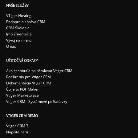
NAŠE SLUŽBY
VTiger Hosting
Podpora a správa CRM
CRM Školenia
Implementácia
Vývoj na mieru
O nás
UŽITOČNÉ ODKAZY
Ako stiahnuť a nainštalovať Vtiger CRM
Rozšírenia pre Vtiger CRM
Dokumentácia Vtiger CRM
Čo je to PDF Maker
Vtiger Marketplace
Vtiger CRM - Systémové požiadavky
VTIGER CRM DEMO
Vtiger CRM 7
Napíšte nám