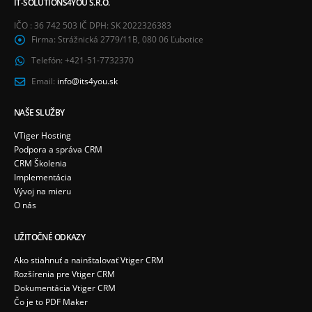
IT-SOLUTIONS4YOU S.R.O.
IČO : 36 742 503 IČ DPH: SK 2022326383
Firma:
Strážnická 2779/11B, 080 06 Ľubotice
Telefón:
+421-51-7732370
Email:
info@its4you.sk
NAŠE SLUŽBY
VTiger Hosting
Podpora a správa CRM
CRM Školenia
Implementácia
Vývoj na mieru
O nás
UŽITOČNÉ ODKAZY
Ako stiahnuť a nainštalovať Vtiger CRM
Rozšírenia pre Vtiger CRM
Dokumentácia Vtiger CRM
Čo je to PDF Maker