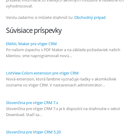
vyhodnocovať.
Verziu zadarmo si môzete stiahnút tu:
Obchodný prípad
Súvisiace príspevky
EMAIL Maker pre vtiger CRM
Po našom úspechu s PDF Maker a na základe požiadaviek našich
klientov, sme naprogramovali novú…
ListView Colors extension pre vtiger CRM
Nová extension, ktorá farebne vyznačuje riadky v akomkoľvek
zozname vo vtiger CRM. V nastaveniach administrátor…
Slovenčina pre vtiger CRM 7.x
Slovenčina pre vtiger CRM 7.x je k dispozícii na stiahnutie v sekcii
Download. Stačí sa…
Slovenčina pre Vtiger CRM 5.20