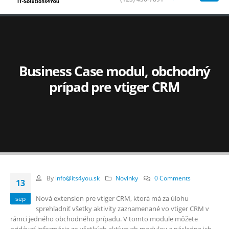
Business Case modul, obchodný
prípad pre vtiger CRM
By
info@its4you.sk
Novinky
0 Comments
13
Nová extension pre vtiger CRM, ktorá má za úlohu
sep
sprehľadniť všetky aktivity zaznamenané vo vtiger CRM v
rámci jedného obchodného prípadu. V tomto module môžete
pridávať informácie zo všetkých aktívnych modulov a následne ich