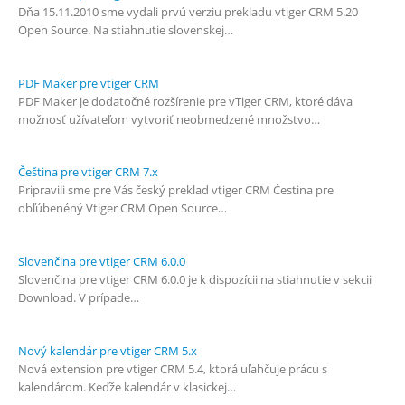
Dňa 15.11.2010 sme vydali prvú verziu prekladu vtiger CRM 5.20
Open Source. Na stiahnutie slovenskej…
PDF Maker pre vtiger CRM
PDF Maker je dodatočné rozšírenie pre vTiger CRM, ktoré dáva
možnosť užívateľom vytvoriť neobmedzené množstvo…
Čeština pre vtiger CRM 7.x
Pripravili sme pre Vás český preklad vtiger CRM Čestina pre
obľúbenéný Vtiger CRM Open Source…
Slovenčina pre vtiger CRM 6.0.0
Slovenčina pre vtiger CRM 6.0.0 je k dispozícii na stiahnutie v sekcii
Download. V prípade…
Nový kalendár pre vtiger CRM 5.x
Nová extension pre vtiger CRM 5.4, ktorá uľahčuje prácu s
kalendárom. Keďže kalendár v klasickej…