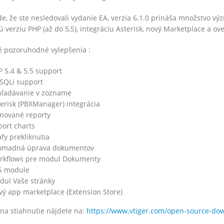
de, že ste nesledovali vydanie EA, verzia 6.1.0 prináša množstvo v
 verziu PHP (až do 5,5), integráciu Asterisk, nový Marketplace a ove
é pozoruhodné vylepšenia :
 5.4 & 5.5 support
SQLi support
hľadávanie v zozname
erisk (PBXManager) integrácia
ánované reporty
ort charts
fy prekliknutia
omadná úprava dokumentov
rkflows pre modul Dokumenty
S module
dul Vaše stránky
ý app marketplace (Extension Store)
ozšírenia – August 2022
Vtiger rozšírenia – Marec 2022
na stiahnutie nájdete na:
https://www.vtiger.com/open-source-do
bra 2022
1. apríla 2022