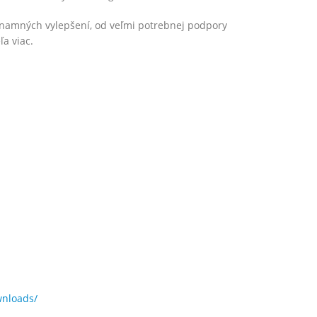
ýznamných vylepšení, od veľmi potrebnej podpory
ľa viac.
wnloads/