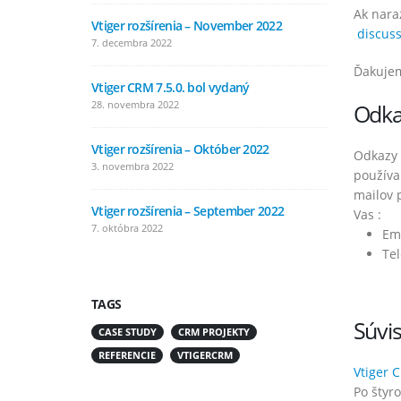
Ak nara
Vtiger rozšírenia – November 2022
Vtiger ro
discuss
7. decembra 2022
4. augusta
Ďakujem
Vtiger CRM 7.5.0. bol vydaný
Vtiger ro
28. novembra 2022
11. júla 2
Odka
Vtiger rozšírenia – Október 2022
Vtiger r
Odkazy 
3. novembra 2022
8. júna 20
používa
mailov 
Vtiger rozšírenia – September 2022
Vtiger ro
Vas :
7. októbra 2022
5. mája 20
Em
Tel
TAGS
Súvis
CASE STUDY
CRM PROJEKTY
REFERENCIE
VTIGERCRM
Vtiger 
Po štyr