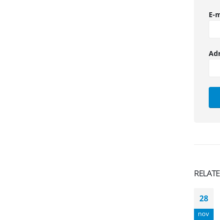
E-m
Ad
RELAT
28
nov