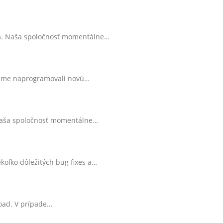
ia. Naša spoločnosť momentálne…
, sme naprogramovali novú…
 Naša spoločnosť momentálne…
koľko dôležitých bug fixes a…
load. V prípade…