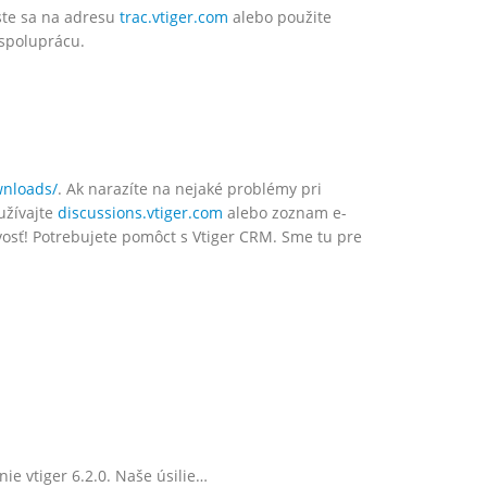
áste sa na adresu
trac.vtiger.com
alebo použite
spoluprácu.
1
wnloads/
. Ak narazíte na nejaké problémy pri
užívajte
discussions.vtiger.com
alebo zoznam e-
vosť! Potrebujete pomôct s Vtiger CRM. Sme tu pre
1
e vtiger 6.2.0. Naše úsilie…