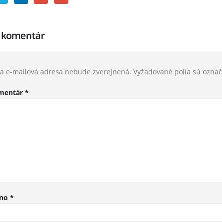
j komentár
a e-mailová adresa nebude zverejnená.
Vyžadované polia sú ozna
mentár
*
no
*