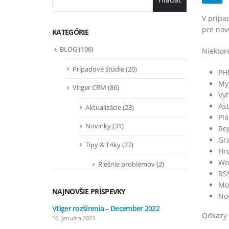
V prípa
pre novú
KATEGÓRIE
BLOG
(106)
Niektor
Prípadové štúdie
(20)
PHP
My
Vtiger CRM
(86)
Vy
Ast
Aktualizácie
(23)
Pl
Novinky
(31)
Rep
Gra
Tipy & Triky
(27)
Hr
Wo
Riešnie problémov
(2)
RS
Mo
NAJNOVŠIE PRÍSPEVKY
Nov
Vtiger rozšírenia – December 2022
Vtiger r
Odkazy 
10. januára 2023
7. septem