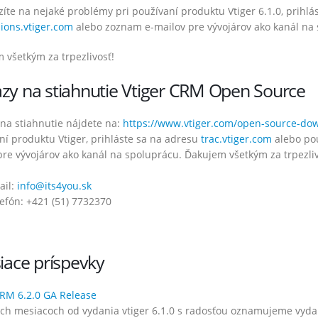
zíte na nejaké problémy pri používaní produktu Vtiger 6.1.0, prihl
zšírenia – Júl 2022
Vtiger rozšírenia – Február 2022
ions.vtiger.com
alebo zoznam e-mailov pre vývojárov ako kanál na 
 2022
9. marca 2022
 všetkým za trpezlivosť!
zšírenia – Jún 2022
Vtiger rozšírenia – Január 2022
022
7. februára 2022
zy na stiahnutie Vtiger CRM Open Source
ozšírenia – Máj 2022
Vtiger rozšírenia – December 202
na stiahnutie nájdete na:
https://www.vtiger.com/open-source-do
22
6. januára 2022
ní produktu Vtiger, prihláste sa na adresu
trac.vtiger.com
alebo po
pre vývojárov ako kanál na spoluprácu. Ďakujem všetkým za trpezli
zšírenia – Apríl 2022
Vtiger rozšírenia – November 202
22
7. decembra 2021
ail:
info@its4you.sk
efón: +421 (51) 7732370
iace príspevky
CRM 6.2.0 GA Release
och mesiacoch od vydania vtiger 6.1.0 s radosťou oznamujeme vydani