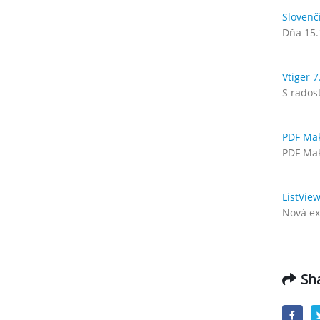
Slovenč
Dňa 15.
Vtiger 
S rados
PDF Mak
PDF Mak
ListVie
Nová ex
Sha