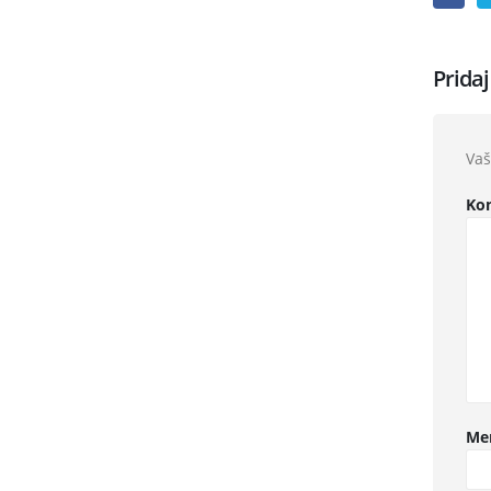
Prida
Vaš
Ko
Me