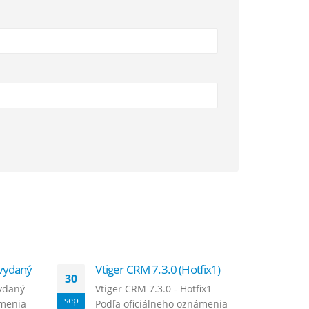
 vydaný
Vtiger CRM 7.3.0 (Hotfix1)
Vt
30
09
vydaný
Vtiger CRM 7.3.0 - Hotfix1
Vt
sep
sep
ámenia
Podľa oficiálneho oznámenia
di