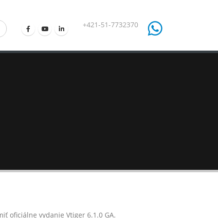
+421-51-7732370
 oficiálne vydanie Vtiger 6.1.0 GA.