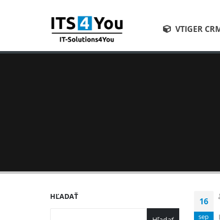
VTIGER CR
HĽADAŤ
16
sep
Hľadať