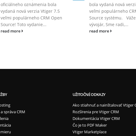
oficiálneho oznámenia bola
bola vydaná nová verzi
vydaná nová verzia Vtiger 7.5
veľmi populárneho C
veľmi populárneho CRM Open
Source systému. Váže
Source! Toto vydanie...
vývojár, Sme radi,...
read more
read more
UŽBY
UŽITOČNÉ ODKAZY
osting
Ako stiahnuť a nainštalovať Vtiger
 a správa CRM
Rozšírenia pre Vtiger CRM
lenia
Dokumentácia Vtiger CRM
ntácia
Čo je to PDF Maker
 mieru
Vtiger Marketplace