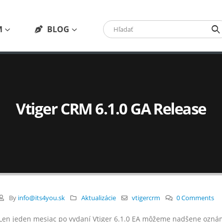
M
BLOG
Vtiger CRM 6.1.0 GA Release
By
info@its4you.sk
Aktualizácie
vtigercrm
0 Comments
Len jeden mesiac po vydaní Vtiger 6.1.0 EA môžeme nadšene oznámiť