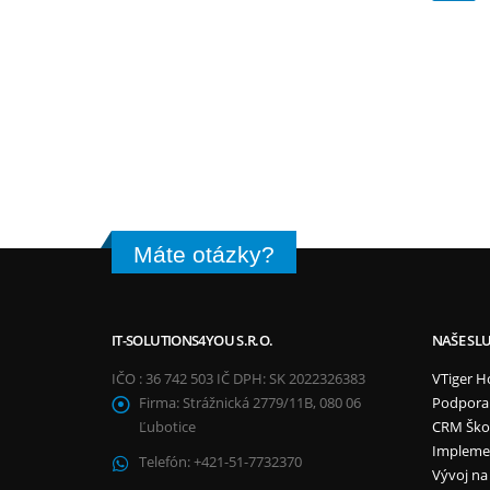
Máte otázky?
IT-SOLUTIONS4YOU S.R.O.
NAŠE SL
IČO : 36 742 503 IČ DPH: SK 2022326383
VTiger H
Firma:
Strážnická 2779/11B, 080 06
Podpora
Ľubotice
CRM Ško
Impleme
Telefón:
+421-51-7732370
Vývoj na