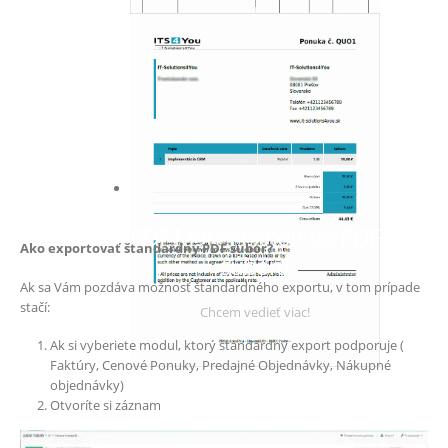
Chcem vedieť viac
PDF Maker export do PDF
Ako exportovať štandardný PDF súbor?
súboru
Ak sa Vám pozdáva možnosť štandardného exportu, v tom prípade
stačí:
Chcem vedieť viac!
Ak si vyberiete modul, ktorý štandardný export podporuje (
Faktúry, Cenové Ponuky, Predajné Objednávky, Nákupné
objednávky)
Otvoríte si záznam