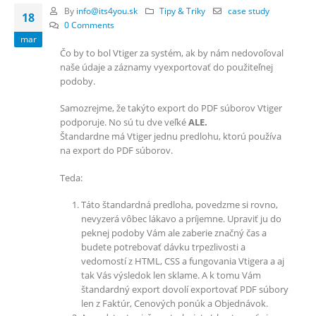
By
info@its4you.sk
Tipy & Triky
case study
18
0 Comments
mar
Čo by to bol Vtiger za systém, ak by nám nedovoľoval
naše údaje a záznamy vyexportovať do použiteľnej
podoby.
Samozrejme, že takýto export do PDF súborov Vtiger
podporuje. No sú tu dve veľké
ALE.
Štandardne má Vtiger jednu predlohu, ktorú používa
na export do PDF súborov.
Teda:
Táto štandardná predloha, povedzme si rovno,
nevyzerá vôbec lákavo a príjemne. Upraviť ju do
peknej podoby Vám ale zaberie značný čas a
budete potrebovať dávku trpezlivosti a
vedomostí z HTML, CSS a fungovania Vtigera a aj
tak Vás výsledok len sklame. A k tomu Vám
štandardný export dovolí exportovať PDF súbory
len z Faktúr, Cenových ponúk a Objednávok.