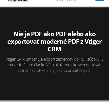
Nie je PDF ako PDF alebo ako
exportovať moderné PDF z Vtiger
CRM
Vtiger CRM umožnuje export záznamov do PDF súboru. V
nasledujúcom článku Vám ukážeme ako vyexportovať
záznam zo CRM, ale aj ako to urobiť krajšie.