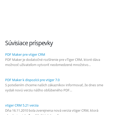
Zistite viac o
PDF Maker-i
!
Súvisiace príspevky
PDF Maker pre vtiger CRM
PDF Maker je dodatočné rozšírenie pre vTiger CRM, ktoré dáva
možnosť užívateľom vytvoriť neobmedzené množstvo…
PDF Maker k dispozícii pre vtiger 7.0
S potešením chceme našich zákazníkov informovať, že dnes sme
vydali novú verziu nášho obľúbeného PDF…
vtiger CRM 5.21 verzia
Dňa 16.11.2010 bola zverejnena nová verzia vtiger CRM, ktorá