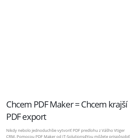
PDF šablóna?
Nepáčila sa ani nám!
Preto sme vytvorili PDF Maker, ktorý je
najsťahovanejším doplnkom pre Vtiger
Open Source vôbec.
Chcem tiež využívať
PDF Maker
!
Chcem PDF Maker = Chcem krajší
PDF export
Nikdy nebolo jednoduchšie vytvoriť PDF predlohu z Vášho Vtiger
CRM.
Pomocou PDF Maker od IT-Solutions4You môžete prispôsobiť