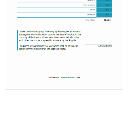
Máte
záujem
o modernú PDF šablónu a PDF
Maker?