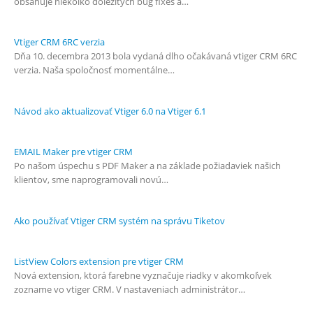
obsahuje niekoľko dôležitých bug fixes a…
Vtiger CRM 6RC verzia
Dňa 10. decembra 2013 bola vydaná dlho očakávaná vtiger CRM 6RC
verzia. Naša spoločnosť momentálne…
Návod ako aktualizovať Vtiger 6.0 na Vtiger 6.1
EMAIL Maker pre vtiger CRM
Po našom úspechu s PDF Maker a na základe požiadaviek našich
klientov, sme naprogramovali novú…
Ako používať Vtiger CRM systém na správu Tiketov
ListView Colors extension pre vtiger CRM
Nová extension, ktorá farebne vyznačuje riadky v akomkoľvek
zozname vo vtiger CRM. V nastaveniach administrátor…