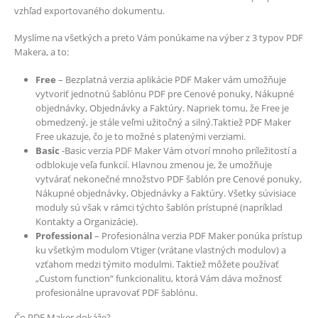
vzhľad exportovaného dokumentu.
Myslíme na všetkých a preto Vám ponúkame na výber z 3 typov PDF
Makera, a to:
Free
– Bezplatná verzia aplikácie PDF Maker vám umožňuje
vytvoriť jednotnú šablónu PDF pre Cenové ponuky, Nákupné
objednávky, Objednávky a Faktúry. Napriek tomu, že Free je
obmedzený, je stále veľmi užitočný a silný.Taktiež PDF Maker
Free ukazuje, čo je to možné s platenými verziami.
Basic
-Basic verzia PDF Maker Vám otvorí mnoho príležitostí a
odblokuje veľa funkcií. Hlavnou zmenou je, že umožňuje
vytvárať nekonečné množstvo PDF šablón pre Cenové ponuky,
Nákupné objednávky, Objednávky a Faktúry. Všetky súvisiace
moduly sú však v rámci týchto šablón prístupné (napríklad
Kontakty a Organizácie).
Professional
– Profesionálna verzia PDF Maker ponúka prístup
ku všetkým modulom Vtiger (vrátane vlastných modulov) a
vzťahom medzi týmito modulmi. Taktiež môžete používať
„Custom function“ funkcionalitu, ktorá Vám dáva možnosť
profesionálne upravovať PDF šablónu.
Čo PDF Maker dokáže?