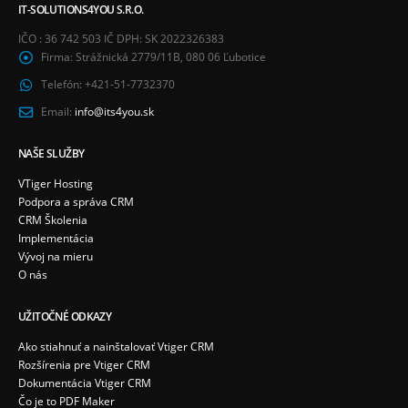
IT-SOLUTIONS4YOU S.R.O.
IČO : 36 742 503 IČ DPH: SK 2022326383
Firma:
Strážnická 2779/11B, 080 06 Ľubotice
Telefón:
+421-51-7732370
Email:
info@its4you.sk
NAŠE SLUŽBY
VTiger Hosting
Podpora a správa CRM
CRM Školenia
Implementácia
Vývoj na mieru
O nás
UŽITOČNÉ ODKAZY
Ako stiahnuť a nainštalovať Vtiger CRM
Rozšírenia pre Vtiger CRM
Dokumentácia Vtiger CRM
Čo je to PDF Maker