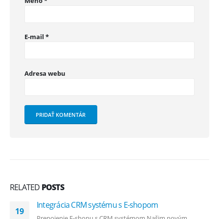
Meno
*
E-mail
*
Adresa webu
RELATED
POSTS
Integrácia CRM systému s E-shopom
19
Prepojenie E-shopu s CRM systémom Našim novým