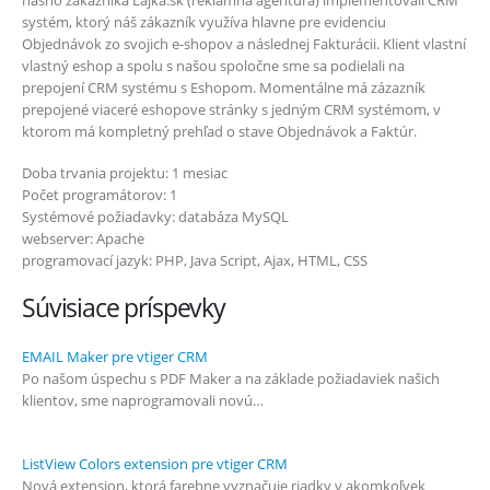
systém, ktorý náš zákazník využíva hlavne pre evidenciu
Objednávok zo svojich e-shopov a následnej Fakturácii. Klient vlastní
vlastný eshop a spolu s našou spoločne sme sa podielali na
prepojení CRM systému s Eshopom. Momentálne má zázazník
prepojené viaceré eshopove stránky s jedným CRM systémom, v
ktorom má kompletný prehľad o stave Objednávok a Faktúr.
Doba trvania projektu: 1 mesiac
Počet programátorov: 1
Systémové požiadavky: databáza MySQL
webserver: Apache
programovací jazyk: PHP, Java Script, Ajax, HTML, CSS
Súvisiace príspevky
EMAIL Maker pre vtiger CRM
Po našom úspechu s PDF Maker a na základe požiadaviek našich
klientov, sme naprogramovali novú…
ListView Colors extension pre vtiger CRM
Nová extension, ktorá farebne vyznačuje riadky v akomkoľvek