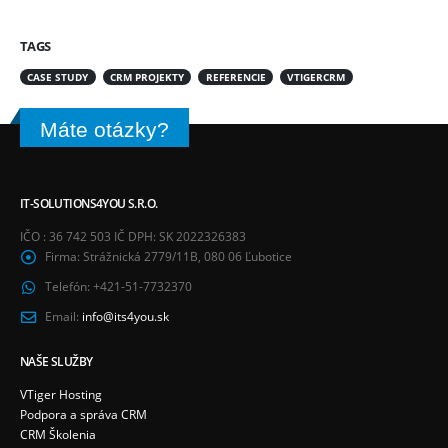
TAGS
CASE STUDY
CRM PROJEKTY
REFERENCIE
VTIGERCRM
Máte otázky?
IT-SOLUTIONS4YOU S.R.O.
IČO : 36 742 503 IČ DPH: SK 2022326383
Firma:
Strážnická 2779/11B, 080 06 Ľubotice
Telefón:
+421-51-7732370
Email:
info@its4you.sk
NAŠE SLUŽBY
VTiger Hosting
Podpora a správa CRM
CRM Školenia