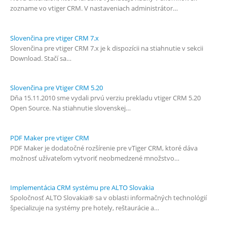
zozname vo vtiger CRM. V nastaveniach administrátor…
Slovenčina pre vtiger CRM 7.x
Slovenčina pre vtiger CRM 7.x je k dispozícii na stiahnutie v sekcii
Download. Stačí sa…
Slovenčina pre Vtiger CRM 5.20
Dňa 15.11.2010 sme vydali prvú verziu prekladu vtiger CRM 5.20
Open Source. Na stiahnutie slovenskej…
PDF Maker pre vtiger CRM
PDF Maker je dodatočné rozšírenie pre vTiger CRM, ktoré dáva
možnosť užívateľom vytvoriť neobmedzené množstvo…
Implementácia CRM systému pre ALTO Slovakia
Spoločnosť ALTO Slovakia® sa v oblasti informačných technológií
špecializuje na systémy pre hotely, reštaurácie a…