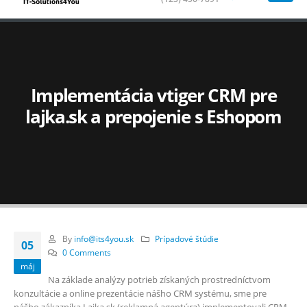
Implementácia vtiger CRM pre
lajka.sk a prepojenie s Eshopom
By
info@its4you.sk
Prípadové štúdie
05
0 Comments
máj
Na základe analýzy potrieb získaných prostredníctvom
konzultácie a online prezentácie nášho CRM systému, sme pre
nášho zákazníka Lajka.sk (reklamná agentúra) implementovali CRM