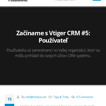
Začíname s Vtiger CRM #5:
Používateľ
Používatelia sú zamestnanci vo Vašej organizácii, ktorí sa
môžu prihlásiť do svojich účtov CRM systému.
By
info@its4you.sk
Tipy & Triky
0 Comments
15