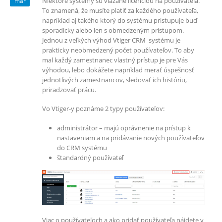
Niektoré systémy sú viazané licenciou na používateľa.
mar
To znamená, že musíte platiť za každého používateľa,
napríklad aj takého ktorý do systému pristupuje buď
sporadicky alebo len s obmedzeným prístupom.
Jednou z veľkých výhod Vtiger CRM systému je
prakticky neobmedzený počet používateľov. To aby
mal každý zamestnanec vlastný prístup je pre Vás
výhodou, lebo dokážete napríklad merať úspešnosť
jednotlivých zamestnancov, sledovať ich históriu,
priradzovať prácu.
Vo Vtiger-y poznáme 2 typy používateľov:
administrátor – majú oprávnenie na prístup k
nastaveniam a na pridávanie nových používateľov
do CRM systému
štandardný používateľ
Viac o používateľoch a ako pridať používateľa nájdete v