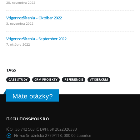
28. novembra 2022
Vtiger rozšírenia – Október 2022
3. novembra 2022
Vtiger rozšírenia – September 2022
7. októbra 2022
TAGS
CASE STUDY
CRM PROJEKTY
REFERENCIE
VTIGERCRM
Máte otázky?
IT-SOLUTIONS4YOU S.R.O.
IČO : 36 742 503 IČ DPH: SK 2022326383
Firma:
Strážnická 2779/11B, 080 06 Ľubotice