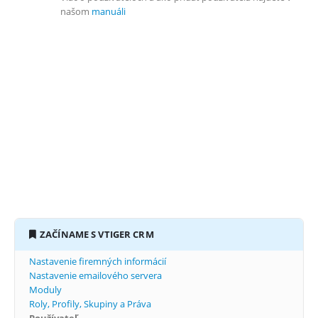
našom
manuáli
Chcete aby Váš systém
spravovali
odborníci?
Nechajte to na
nás
!
ZAČÍNAME S VTIGER CRM
Nastavenie firemných informácií
Nastavenie emailového servera
Moduly
Roly, Profily, Skupiny a Práva