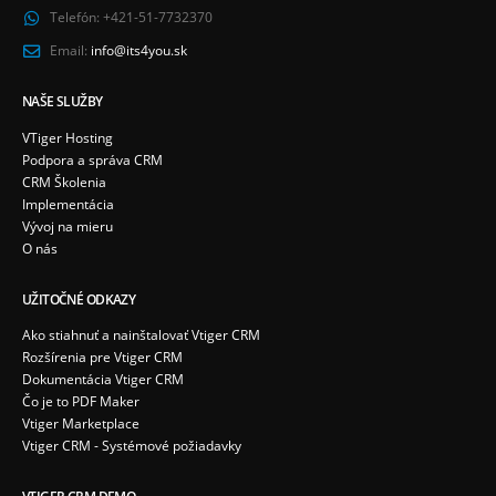
Telefón:
+421-51-7732370
Email:
info@its4you.sk
NAŠE SLUŽBY
VTiger Hosting
Podpora a správa CRM
CRM Školenia
Implementácia
Vývoj na mieru
O nás
UŽITOČNÉ ODKAZY
Ako stiahnuť a nainštalovať Vtiger CRM
Rozšírenia pre Vtiger CRM
Dokumentácia Vtiger CRM
Čo je to PDF Maker
Vtiger Marketplace
Vtiger CRM - Systémové požiadavky